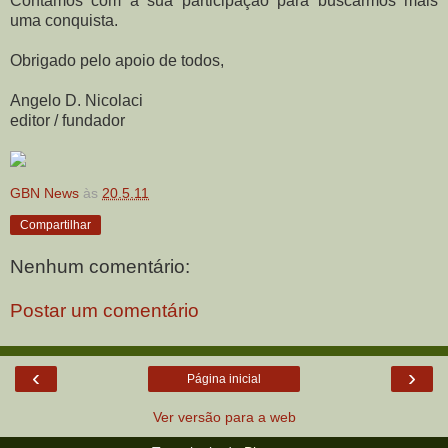
Contamos com a sua participação para buscarmos mais
uma conquista.
Obrigado pelo apoio de todos,
Angelo D. Nicolaci
editor / fundador
GBN News
às
20.5.11
Compartilhar
Nenhum comentário:
Postar um comentário
‹
›
Página inicial
Ver versão para a web