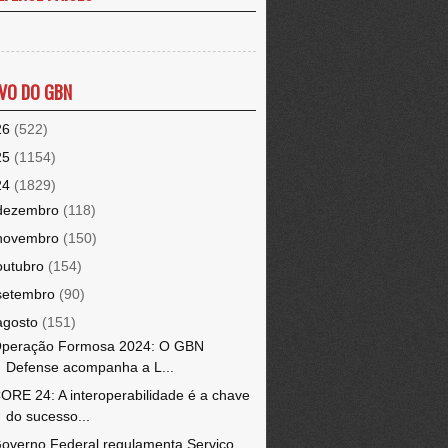
VO DO GBN
26
(522)
25
(1154)
24
(1829)
dezembro
(118)
novembro
(150)
outubro
(154)
setembro
(90)
agosto
(151)
peração Formosa 2024: O GBN
Defense acompanha a L...
ORE 24: A interoperabilidade é a chave
do sucesso...
overno Federal regulamenta Serviço