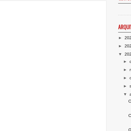
ARQUI
►
20
►
20
▼
20
►
►
►
►
▼
O
C
G