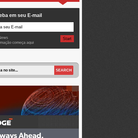
eba em seu E-mail
News
ormação começa aqui