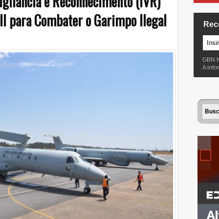
Vigilância e Reconhecimento (IVR)
II para Combater o Garimpo Ilegal
Rec
GBN 
A inf