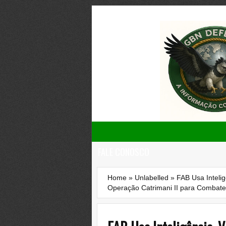
FALE CONOSCO
Home
»
Unlabelled
»
FAB Usa Inteli
Operação Catrimani II para Combater