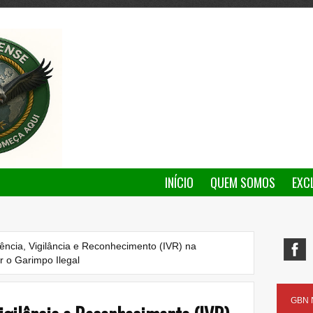
INÍCIO
QUEM SOMOS
EXC
gência, Vigilância e Reconhecimento (IVR) na
 o Garimpo Ilegal
GBN N