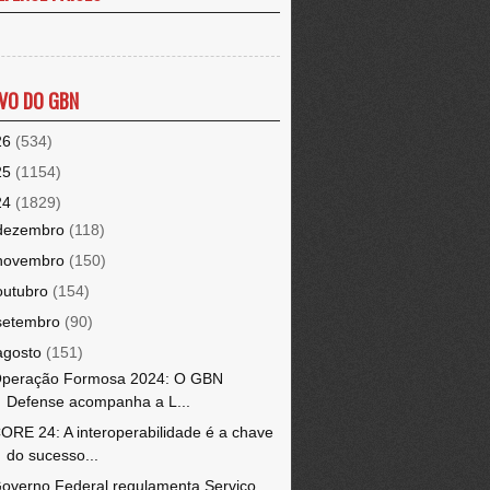
VO DO GBN
26
(534)
25
(1154)
24
(1829)
dezembro
(118)
novembro
(150)
outubro
(154)
setembro
(90)
agosto
(151)
peração Formosa 2024: O GBN
Defense acompanha a L...
ORE 24: A interoperabilidade é a chave
do sucesso...
overno Federal regulamenta Serviço