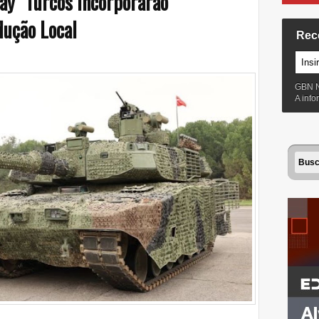
ay" Turcos Incorporarão
ução Local
Rec
GBN 
A inf