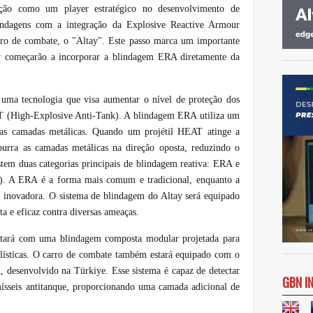
ição como um player estratégico no desenvolvimento de
lindagens com a integração da Explosive Reactive Armour
ro de combate, o "Altay". Este passo marca um importante
ay começarão a incorporar a blindagem ERA diretamente da
uma tecnologia que visa aumentar o nível de proteção dos
T (High-Explosive Anti-Tank). A blindagem ERA utiliza um
duas camadas metálicas. Quando um projétil HEAT atinge a
urra as camadas metálicas na direção oposta, reduzindo o
tem duas categorias principais de blindagem reativa: ERA e
). A ERA é a forma mais comum e tradicional, enquanto a
inovadora. O sistema de blindagem do Altay será equipado
 e eficaz contra diversas ameaças.
ntará com uma blindagem composta modular projetada para
ísticas. O carro de combate também estará equipado com o
, desenvolvido na
Türkiye
. Esse sistema é capaz de detectar
GBN I
ísseis antitanque, proporcionando uma camada adicional de