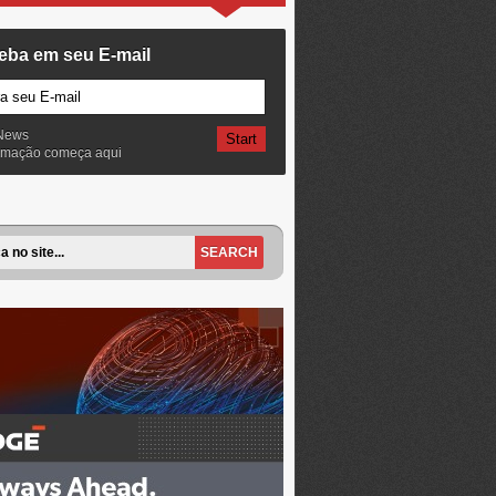
eba em seu E-mail
News
ormação começa aqui