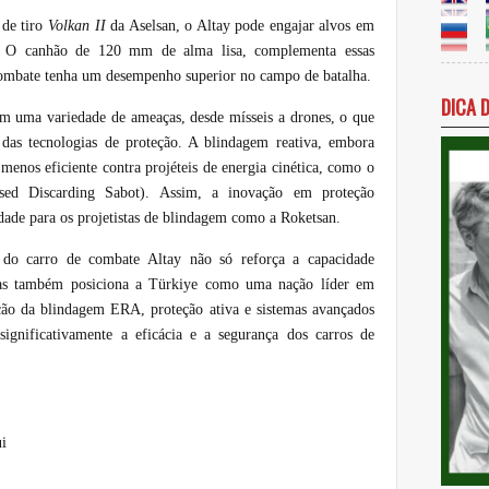
 de tiro
Volkan II
da Aselsan, o Altay pode engajar alvos em
. O canhão de 120 mm de alma lisa, complementa essas
combate tenha um desempenho superior no campo de batalha.
DICA 
m uma variedade de ameaças, desde mísseis a drones, o que
as tecnologias de proteção. A blindagem reativa, embora
menos eficiente contra projéteis de energia cinética, como o
sed Discarding Sabot). Assim, a inovação em proteção
idade para os projetistas de blindagem como a Roketsan.
do carro de combate Altay não só reforça a capacidade
mas também posiciona a
Türkiye
como uma nação líder em
ção da blindagem ERA, proteção ativa e sistemas avançados
significativamente a eficácia e a segurança dos carros de
i