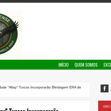
INÍCIO
QUEM SOMOS
EXC
ate "Altay" Turcos Incorporarão Blindagem ERA de
GBN N