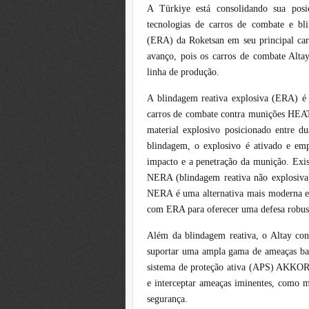
A Türkiye está consolidando sua pos
tecnologias de carros de combate e b
(ERA) da Roketsan em seu principal car
avanço, pois os carros de combate Alt
linha de produção.
A blindagem reativa explosiva (ERA) é 
carros de combate contra munições HEA
material explosivo posicionado entre 
blindagem, o explosivo é ativado e emp
impacto e a penetração da munição. Exis
NERA (blindagem reativa não explosiva
NERA é uma alternativa mais moderna e 
com ERA para oferecer uma defesa robusta
Além da blindagem reativa, o Altay co
suportar uma ampla gama de ameaças bal
sistema de proteção ativa (APS) AKKOR
e interceptar ameaças iminentes, como m
segurança.