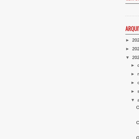
ARQUI
►
20
►
20
▼
20
►
►
►
►
▼
O
C
G