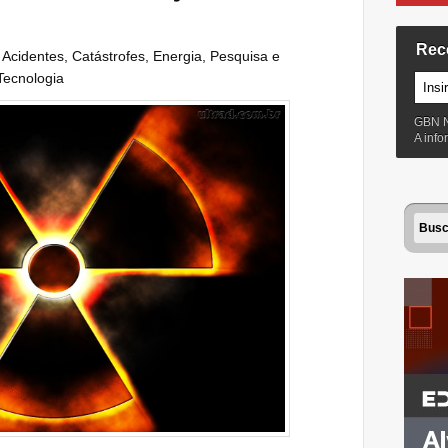
Rec
:
Acidentes
,
Catástrofes
,
Energia
,
Pesquisa e
Tecnologia
GBN 
A inf