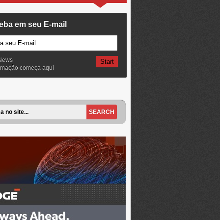
eba em seu E-mail
News
ormação começa aqui