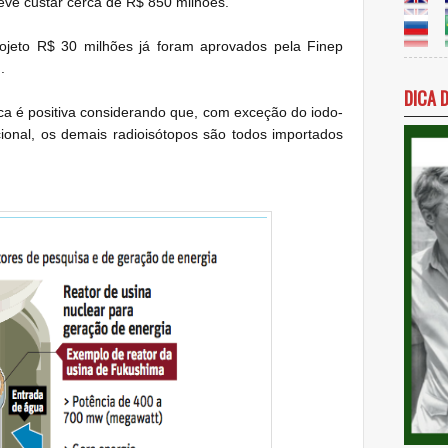
deve custar cerca de R$ 850 milhões.
ojeto R$ 30 milhões já foram aprovados pela Finep
.
DICA 
ca é positiva considerando que, com exceção do iodo-
onal, os demais radioisótopos são todos importados