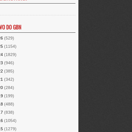
VO DO GBN
26
(529)
25
(1154)
24
(1829)
23
(946)
22
(385)
21
(342)
20
(284)
19
(199)
18
(488)
17
(838)
16
(1054)
15
(1279)