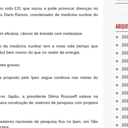
mo iodo-131 que vazou e pode provocar doenças no
so Dario Ramos, coordenador de medicina nuclear do
ARQUI
m eficácia, câncer de tireoide com metástase.
►
20
►
20
os da medicina nuclear tem a meia vida (tempo que
ão) bem menor do que no reator de energia.
►
20
►
20
ntes graves.
►
20
►
20
sa proposto pelo Ipen segue continua nas metas do
►
20
►
20
no Japão, a presidente Dilma Rousseff esteve na
►
20
para construção de reatores de pesquisa com projetos
►
20
►
20
 reatores nacionais de pesquisa fica no Ipen, em São
►
20
 1958.