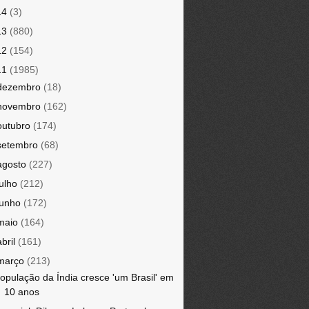
14
(3)
13
(880)
12
(154)
11
(1985)
dezembro
(18)
novembro
(162)
outubro
(174)
setembro
(68)
agosto
(227)
julho
(212)
junho
(172)
maio
(164)
abril
(161)
março
(213)
opulação da Índia cresce 'um Brasil' em
10 anos