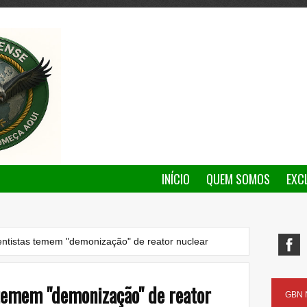
INÍCIO
QUEM SOMOS
EXC
entistas temem "demonização" de reator nuclear
 temem "demonização" de reator
GBN N