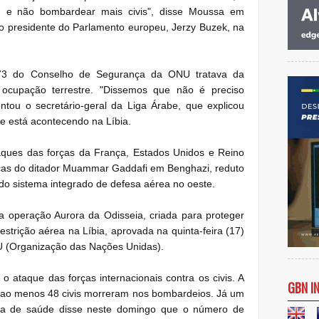
, e não bombardear mais civis", disse Moussa em
 o presidente do Parlamento europeu, Jerzy Buzek, na
73 do Conselho de Segurança da ONU tratava da
 ocupação terrestre. "Dissemos que não é preciso
ntou o secretário-geral da Liga Árabe, que explicou
ue está acontecendo na Líbia.
taques das forças da França, Estados Unidos e Reino
rças do ditador Muammar Gaddafi em Benghazi, reduto
 do sistema integrado de defesa aérea no oeste.
a operação Aurora da Odisseia, criada para proteger
restrição aérea na Líbia, aprovada na quinta-feira (17)
 (Organização das Nações Unidas).
o ataque das forças internacionais contra os civis. A
GBN I
ue ao menos 48 civis morreram nos bombardeios. Já um
área de saúde disse neste domingo que o número de