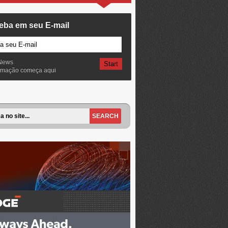
eba em seu E-mail
News
ormação começa aqui