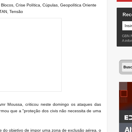
:
Blocos
,
Crise Política
,
Cúpulas
,
Geopolítica Oriente
TAN
,
Tensão
Rec
GBN 
A inf
 Amr Moussa, criticou neste domingo os ataques das
firmou que a "proteção dos civis não necessita de uma
te do objetivo de impor uma zona de exclusão aérea, o