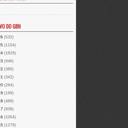
VO DO GBN
26
(532)
25
(1154)
24
(1829)
23
(946)
22
(385)
21
(342)
20
(284)
19
(199)
18
(488)
17
(838)
16
(1054)
15
(1279)