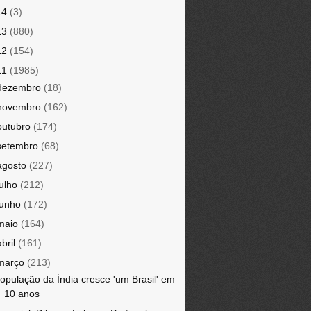
14
(3)
13
(880)
12
(154)
11
(1985)
dezembro
(18)
novembro
(162)
outubro
(174)
setembro
(68)
agosto
(227)
julho
(212)
junho
(172)
maio
(164)
abril
(161)
março
(213)
opulação da Índia cresce 'um Brasil' em
10 anos