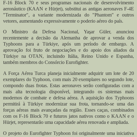
F-16 Block 70 e seus programas nacionais de desenvolvimento
aeronáutico (KAAN e Hürjet), substitui as antigas aeronaves F-4E
"Terminator", a variante modernizada do "Phantom" e outros
vetores, aumentando expressivamente o poderio aéreo do país.
O Ministro da Defesa Nacional, Yaşar Güler, anunciou
recentemente a decisão da Alemanha de aprovar a venda dos
Typhoons para a Türkiye, após um período de embargo. A
aprovação foi fruto de negociações e do apoio dos aliados da
Türkiye na OTAN, incluindo Itália, Reino Unido e Espanha,
também membros do Consórcio Eurofighter.
A Força Aérea Turca planeja inicialmente adquirir um lote de 20
exemplares do Typhoon, com mais 20 exemplares no segundo lote,
compondo duas frotas. Estas aeronaves serão configuradas com a
mais alta tecnologia disponível, integrando os sistemas mais
modernos de combate e defesa aérea. A aquisição dos Typhoons
permitirá à Türkiye modernizar sua frota, tornando-se uma das
forças aéreas mais avançadas da região. Esses caças, combinados
com os F-16 Block 70 e futuros jatos nativos como o KAAN e o
Hürjet, representarão uma capacidade aérea renovada e ampliada.
O projeto do Eurofighter Typhoon foi originalmente uma iniciativa