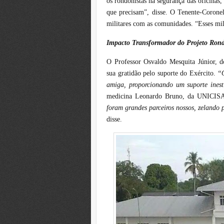
os rondonistas na segurança das oficinas,
que precisam”, disse. O Tenente-Coronel
militares com as comunidades. “Esses mil
Impacto Transformador do Projeto Ron
O Professor Osvaldo Mesquita Júnior, d
sua gratidão pelo suporte do Exército.
“O
amiga, proporcionando um suporte inest
medicina Leonardo Bruno, da UNICISAL
foram grandes parceiros nossos, zelando
disse.