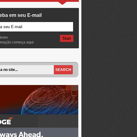
eba em seu E-mail
News
ormação começa aqui