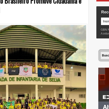
to Brasileiro Promove Cidadania e
l
Rec
GBN 
A inf