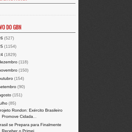
VO DO GBN
26
(527)
25
(1154)
24
(1829)
dezembro
(118)
novembro
(150)
outubro
(154)
setembro
(90)
agosto
(151)
julho
(85)
rojeto Rondon: Exército Brasileiro
Promove Cidada...
rasil se Prepara para Finalmente
Receber o Primei...