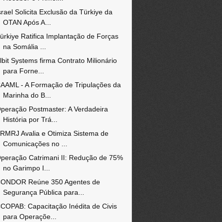
srael Solicita Exclusão da Türkiye da
OTAN Após A...
ürkiye Ratifica Implantação de Forças
na Somália ...
lbit Systems firma Contrato Milionário
para Forne...
AAML - A Formação de Tripulações da
Marinha do B...
peração Postmaster: A Verdadeira
História por Trá...
RMRJ Avalia e Otimiza Sistema de
Comunicações no ...
peração Catrimani II: Redução de 75%
no Garimpo I...
ONDOR Reúne 350 Agentes de
Segurança Pública para...
COPAB: Capacitação Inédita de Civis
para Operaçõe...