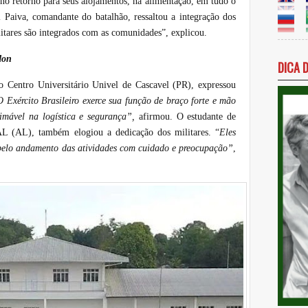
 no retorno para seus alojamentos, na alimentação, em tudo o
 Paiva, comandante do batalhão, ressaltou a integração dos
itares são integrados com as comunidades”, explicou.
don
DICA 
o Centro Universitário Univel de Cascavel (PR), expressou
 Exército Brasileiro exerce sua função de braço forte e mão
imável na logística e segurança”,
afirmou. O estudante de
 (AL), também elogiou a dedicação dos militares. “
Eles
 pelo andamento das atividades com cuidado e preocupação”
,