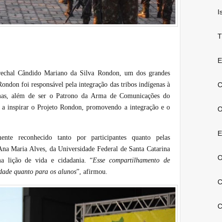
I
T
E
echal Cândido Mariano da Silva Rondon, um dos grandes
ondon foi responsável pela integração das tribos indígenas à
C
esmas, além de ser o Patrono da Arma de Comunicações do
a a inspirar o Projeto Rondon, promovendo a integração e o
O
E
te reconhecido tanto por participantes quanto pelas
Ana Maria Alves, da Universidade Federal de Santa Catarina
O
a lição de vida e cidadania. “
Esse compartilhamento de
dade quanto para os alunos
”, afirmou.
C
C