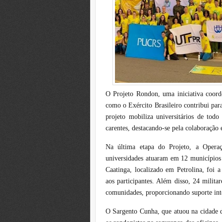
O Projeto Rondon, uma iniciativa coord
como o Exército Brasileiro contribui para
projeto mobiliza universitários de tod
carentes, destacando-se pela colaboração 
Na última etapa do Projeto, a Operaç
universidades atuaram em 12 municípios 
Caatinga, localizado em Petrolina, foi a
aos participantes. Além disso, 24 milit
comunidades, proporcionando suporte int
O Sargento Cunha, que atuou na cidade 