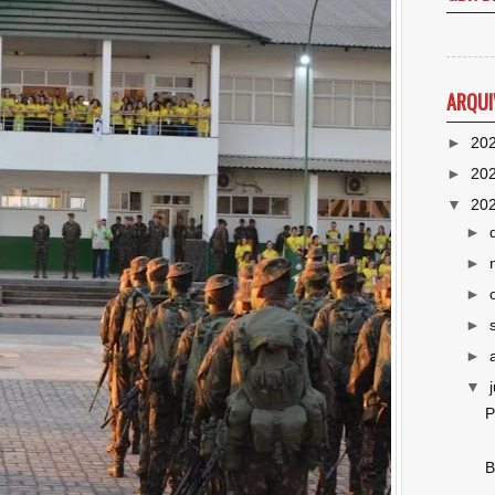
ARQUI
►
20
►
20
▼
20
►
►
►
►
►
▼
P
B