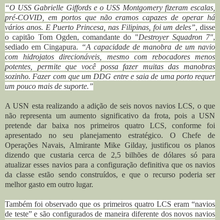
“O USS
Gabrielle Giffords
e o USS
Montgomery
fizeram escalas,
pré-COVID, em portos que não eramos capazes de operar há
vários anos. E
Puerto Princesa, nas Filipinas, foi um deles”
, disse
o capitão Tom Ogden, comandante do "
Destroyer Squadron 7"
,
sediado em Cingapura.
“A capacidade de manobra de um navio
com hidrojatos direcionáveis, mesmo com rebocadores menos
potentes, permite que você possa fazer muitas das manobras
sozinho.
Fazer com que um DDG entre e saia de uma porto requer
um pouco mais de suporte.”
A USN esta realizando a adição de seis novos navios LCS, o que
não representa um aumento significativo da frota, pois a
USN
pretende dar baixa nos primeiros quatro LCS, conforme foi
apresentado no seu planejamento estratégico.
O Chefe de
Operações Navais, A
lmirante Mike Gilday, justificou os planos
dizendo que custaria cerca de 2,5 bilhões de dólares só para
atualizar esses navios para a configuração definitiva que os navios
da classe estão sendo construídos, e que o recurso poderia ser
melhor gasto em outro lugar.
Também foi observado que os primeiros quatro LCS eram “navios
de teste” e são configurados de maneira diferente dos novos navios