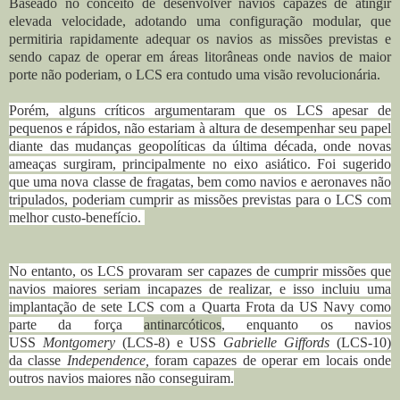
Baseado no
conceito de desenvolver navios capazes de atingir
elevada velocidade, adotando uma configuração modular, que
permitiria rapidamente adequar os navios as missões previstas e
sendo capaz de operar em áreas litorâneas onde navios de maior
porte não poderiam, o LCS era contudo uma visão revolucionária.
Porém, alguns críticos argumentaram que os LCS apesar de
pequenos e rápidos, não estariam à altura de desempenhar seu papel
diante das mudanças geopolíticas da última década, onde novas
ameaças surgiram, principalmente no eixo asiático.
Foi sugerido
que uma nova classe de fragatas, bem como navios e aeronaves não
tripulados, poderiam cumprir as missões previstas para o LCS com
melhor custo-benefício.
No entanto, os LCS provaram ser capazes de cumprir missões que
navios maiores seriam incapazes de realizar, e isso incluiu uma
implantação de sete LCS com a Quarta Frota da US Navy como
parte
da força
antinarcóticos
, enquanto
os navios
USS
Montgomery
(LCS-8) ​​e USS
Gabrielle Giffords
(LCS-10)
d
a
classe
Independence,
foram capazes de operar em locais onde
outros navios maiores não conseguiram.