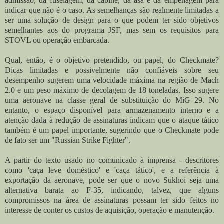
admissão, da fuselagem, da cabine, da asa e da empenagem para
indicar que não é o caso. As semelhanças são realmente limitadas a
ser uma solução de design para o que podem ter sido objetivos
semelhantes aos do programa JSF, mas sem os requisitos para
STOVL ou operação embarcada.
Qual, então, é o objetivo pretendido, ou papel, do Checkmate?
Dicas limitadas e possivelmente não confiáveis ​​sobre seu
desempenho sugerem uma velocidade máxima na região de Mach
2.0 e um peso máximo de decolagem de 18 toneladas. Isso sugere
uma aeronave na classe geral de substituição do MiG 29. No
entanto, o espaço disponível para armazenamento interno e a
atenção dada à redução de assinaturas indicam que o ataque tático
também é um papel importante, sugerindo que o Checkmate pode
de fato ser um "Russian Strike Fighter".
A partir do texto usado no comunicado à imprensa - descritores
como 'caça leve doméstico' e 'caça tático', e a referência à
exportação da aeronave, pode ser que o novo Sukhoi seja uma
alternativa barata ao F-35, indicando, talvez, que alguns
compromissos na área de assinaturas possam ter sido feitos no
interesse de conter os custos de aquisição, operação e manutenção.