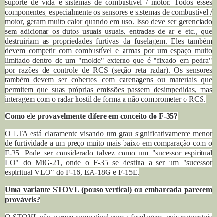
suporte de vida e sistemas de combustível / motor. Todos esses
componentes, especialmente os sensores e sistemas de combustível /
motor, geram muito calor quando em uso. Isso deve ser gerenciado
sem adicionar os dutos usuais usuais, entradas de ar e etc., que
destruiriam as propriedades furtivas da fuselagem. Eles também
devem competir com combustível e armas por um espaço muito
limitado dentro de um "molde" externo que é "fixado em pedra"
por razões de controle de RCS (seção reta radar). Os sensores
também devem ser cobertos com carenagens ou materiais que
permitem que suas próprias emissões passem desimpedidas, mas
interagem com o radar hostil de forma a não comprometer o RCS.
Como ele provavelmente difere em conceito do F-35?
O LTA está claramente visando um grau significativamente menor
de furtividade a um preço muito mais baixo em comparação com o
F-35. Pode ser considerado talvez como um "sucessor espiritual
LO" do MiG-21, onde o F-35 se destina a ser um "sucessor
espiritual VLO" do F-16, EA-18G e F-15E.
Uma variante STOVL (pouso vertical) ou embarcada parecem
prováveis?
O STOVL não parece compatível com a fuselagem, pois requer tais