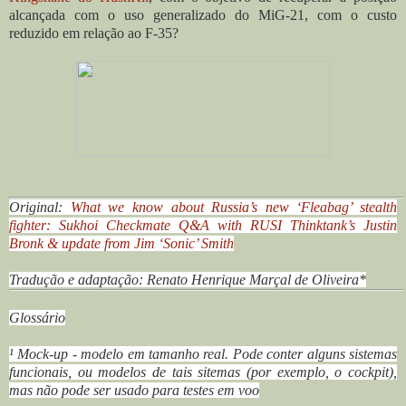
alcançada com o uso generalizado do MiG-21, com o custo
reduzido em relação ao F-35?
Original:
What we know about Russia’s new ‘Fleabag’ stealth
fighter: Sukhoi Checkmate Q&A with RUSI Thinktank’s Justin
Bronk & update from Jim ‘Sonic’ Smith
Tradução e adaptação:
Renato Henrique Marçal de Oliveira*
Glossário
¹ Mock-up - modelo em tamanho real. Pode conter alguns sistemas
funcionais, ou modelos de tais sitemas (por exemplo, o cockpit),
mas não pode ser usado para testes em voo