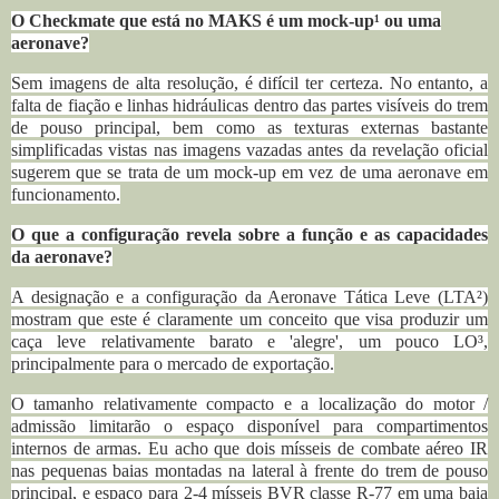
O Checkmate que está no MAKS é um mock-up¹ ou uma
aeronave?
Sem imagens de alta resolução, é difícil ter certeza. No entanto, a
falta de fiação e linhas hidráulicas dentro das partes visíveis do trem
de pouso principal, bem como as texturas externas bastante
simplificadas vistas nas imagens vazadas antes da revelação oficial
sugerem que se trata de um mock-up em vez de uma aeronave em
funcionamento.
O que a configuração revela sobre a função e as capacidades
da aeronave?
A designação e a configuração da Aeronave Tática Leve (LTA²)
mostram que este é claramente um conceito que visa produzir um
caça leve relativamente barato e 'alegre', um pouco LO³,
principalmente para o mercado de exportação.
O tamanho relativamente compacto e a localização do motor /
admissão limitarão o espaço disponível para compartimentos
internos de armas. Eu acho que dois mísseis de combate aéreo IR
nas pequenas baias montadas na lateral à frente do trem de pouso
principal, e espaço para 2-4 mísseis BVR classe R-77 em uma baia