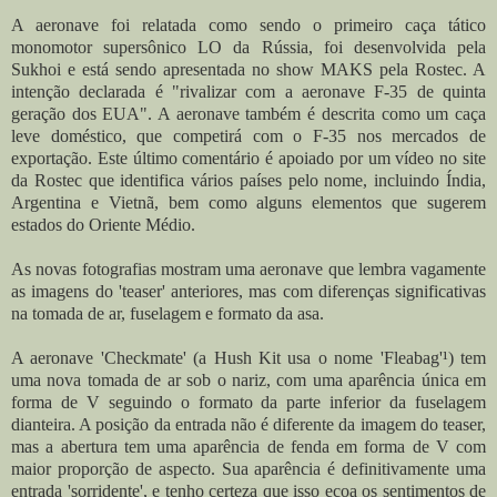
A aeronave foi relatada como sendo o primeiro caça tático
monomotor supersônico LO da Rússia, foi desenvolvida pela
Sukhoi e está sendo apresentada no show MAKS pela Rostec. A
intenção declarada é "rivalizar com a aeronave F-35 de quinta
geração dos EUA". A aeronave também é descrita como um caça
leve doméstico, que competirá com o F-35 nos mercados de
exportação. Este último comentário é apoiado por um vídeo no site
da Rostec que identifica vários países pelo nome, incluindo Índia,
Argentina e Vietnã, bem como alguns elementos que sugerem
estados do Oriente Médio.
As novas fotografias mostram uma aeronave que lembra vagamente
as imagens do 'teaser' anteriores, mas com diferenças significativas
na tomada de ar, fuselagem e formato da asa.
A aeronave 'Checkmate' (a Hush Kit usa o nome 'Fleabag'¹) tem
uma nova tomada de ar sob o nariz, com uma aparência única em
forma de V seguindo o formato da parte inferior da fuselagem
dianteira. A posição da entrada não é diferente da imagem do teaser,
mas a abertura tem uma aparência de fenda em forma de V com
maior proporção de aspecto. Sua aparência é definitivamente uma
entrada 'sorridente', e tenho certeza que isso ecoa os sentimentos de