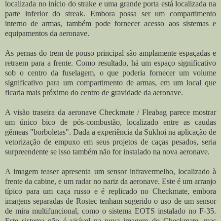
localizada no início do strake e uma grande porta está localizada na
parte inferior do streak. Embora possa ser um compartimento
interno de armas, também pode fornecer acesso aos sistemas e
equipamentos da aeronave.
As pernas do trem de pouso principal são amplamente espaçadas e
retraem para a frente. Como resultado, há um espaço significativo
sob o centro da fuselagem, o que poderia fornecer um volume
significativo para um compartimento de armas, em um local que
ficaria mais próximo do centro de gravidade da aeronave.
A visão traseira da aeronave Checkmate / Fleabag parece mostrar
um único bico de pós-combustão, localizado entre as caudas
gêmeas "borboletas". Dada a experiência da Sukhoi na aplicação de
vetorização de empuxo em seus projetos de caças pesados, seria
surpreendente se isso também não for instalado na nova aeronave.
A imagem teaser apresenta um sensor infravermelho, localizado à
frente da cabine, e um radar no nariz da aeronave. Este é um arranjo
típico para um caça russo e é replicado no Checkmate, embora
imagens separadas de Rostec tenham sugerido o uso de um sensor
de mira multifuncional, como o sistema EOTS instalado no F-35.
Este sistema não é visível na nova imagem do Checkmate, mas