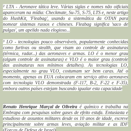
² LTA - Aeronave tática leve. Várias siglas e nomes não oificiais
apareceram na mídia: Checkmate, Su-75, S-75, LTS e, neste artigo
do HushKit, 'Fleabag', usando a sistemática da OTAN para
nomear sistemas russos e chineses. Fleabag significa 'saco de
pulgas', um apelido nada elogioso...
³ LO - tecnologias pouco observáveis, popularmente conhecidas
como furtivas ou stealth, que visam ao controle de assinaturas
(térmica, radar...) das aeronaves e armas. LO é o menor grau
(algum controle de assinaturas) e VLO é o maior grau (controle
das assinaturas nos mínimos detalhes). As tecnologias LO,
especialmente no grau VLO, costumam ser bem caras. Até o
momento, apenas os EUA colocaram em serviço ativo aeronaves
com tecnologia VLO demonstrada (F-117, B-2, F-22 e F-35),
embora outros países estejam buscando igualar esta capacidade
Renato Henrique Marçal de Oliveira
é químico e trabalha na
Embrapa com pesquisas sobre gases de efeito estufa. Entusiasta e
estudioso de assuntos militares desde os 10 anos de idade, escreve
principalmente sobre armas leves, aviação militar e as IDF
(Forças de Defesa de Israel)