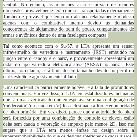
ventral. No entanto, as munições ar-ar e ar-solo de maiores
dimensões provavelmente terão que ser transportadas externamente.
Também é provável que tenha um alcance relativamente modesto
apenas com o combustível interno devido às demandas
concorrentes de alojamento do trem de pouso, compartimentos de
armas e aviônicos dentro de uma fuselagem compacta.
Tal como acontece com o Su-57, a LTA apresenta um sensor
infravermelho de varredura e rastreamento (IRST) embutido na
junção entre o canopy e o nariz, e provavelmente apresentará um
radar do tipo varredura eletrônica ativa (AESA) no nariz . Este
último, no entanto, será limitado em tamanho devido ao perfil do
nariz estreito e agressivamente afilado.
Uma característica particularmente notável é a falta de profundores
convencionais. Em vez disso, o LTA tem estabilizadores inclinados
que são mais verticais do que eu esperava se uma configuração de
'ruddervator' (ou cauda em V) fosse destinada a fornecer autoridade
de pitch primária. Em vez disso, parece que a autoridade do pitch
será fornecida por uma combinação de controle de elevon estilo
delta sem cauda e vetoração de empuxo pelo menos 2D. Isso me
sugere que a LTA tem menos ênfase no design sobre a
supermanobrabilidade do que os designs anteriores de caças russos.