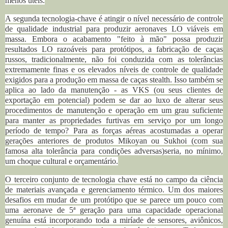
menos úteis.
A segunda tecnologia-chave é atingir o nível necessário de controle
de qualidade industrial para produzir aeronaves LO viáveis ​em
massa. Embora o acabamento "feito à mão" possa produzir
resultados LO razoáveis ​​para protótipos, a fabricação de caças
russos,
tradicionalmente,
não foi conduzida com as tolerâncias
extremamente finas e os elevados níveis de controle de qualidade
exigidos para a produção em massa de caças stealth. Isso também se
aplica ao lado da manutenção - as VKS (ou seus clientes de
exportação em potencial) podem se dar ao luxo de alterar seus
procedimentos de manutenção e operação em um grau suficiente
para manter as propriedades furtivas em serviço por um longo
período de tempo? Para as forças aéreas acostumadas a operar
gerações anteriores de produtos Mikoyan ou Sukhoi (com sua
famosa alta tolerância para condições adversas)seria, no mínimo,
um choque cultural e orçamentário.
O terceiro conjunto de tecnologia chave está no campo da ciência
de materiais avançada e gerenciamento térmico. Um dos maiores
desafios em mudar de um protótipo que se parece um pouco com
uma aeronave de 5ª geração para uma capacidade operacional
genuína está incorporando toda a miríade de sensores, aviônicos,