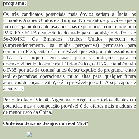
programa?
Os três candidatos potenciais mais óbvios seriam a Índia, os
Emirados Árabes Unidos e a Turquia. No entanto, é provável que a
Índia esteja muito cautelosa após suas experiências com o programa
PAK FA / FGFA e suporte inadequado para a aquisição da frota de
Su-30MKI. Os Emirados Árabes Unidos parecem ter
(surpreendentemente, na minha perspectiva) permissão para
comprar o F-35, então é improvável que estejam interessados no
LTA. A Turquia tem suas próprias ambições para o
desenvolvimento do seu caça LO doméstico, o TF-X, e também viu
o F-35 'por trás da cortina' antes de ser expulso do programa, então
terá expectativas operacionais muito altas para qualquer futura
aquisição de caças 'stealth', e é improvável que o LTA seja capaz de
atendê-las.
Por outro lado, Vietnã, Argentina e Argélia são todos clientes em
potencial, mas a competição provável é de ofertas mais maduras e
de menor risco da China.
Onde isso deixa os designs da rival MiG?