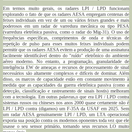
Em termos muito gerais, os radares LPI / LPD funcionam
explorando o fato de que os radares AESA empregam centenas de
feixes individuais em vez de um ou vários feixes grandes e mais
poderosos em um radar de varredura mecânica ou tipo PESA
(varredura eletrônica passiva, como o radar do Mig-31). O uso de
frequências específicas, comprimentos de onda e técnicas de
repetição de pulso para esses muitos feixes individuais podem
permitir que os radares AESA evitem a produção de uma assinatura
facilmente identificável dentro do "ruído" eletrônico do ambiente
aéreo moderno. No entanto, a programação, granularidade de
inteligência EW de ameaças e recursos de processamento de sinal
necessários são altamente complexos e difíceis de dominar. Além
disso, os marcos de capacidade estão em constante movimento à
medida que as capacidades da guerra eletrônica passiva (como a
detecção, classificação e rastreamento de sinais hostis) melhoram
com a tecnologia. Em outras palavras,o que era LPI / LPD contra
sistemas russos ou chineses nos anos 2000 quase certamente não é
LPI / LPD contra (digamos) um F-35A da USAF em 2025. Sem
um radar AESA genuinamente LPI / LPD, um LTA operacional
exporia sua posição contra os modernos oponentes toda vez que ele
usasse o seu sensor primário, tornando seus recursos LO muito