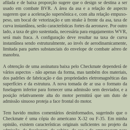
afilada e de baixa proporção sugere que o design se destina a ser
usado em combate BVR. A área da asa e a relação de aspecto
sugerem que a aceleração supersônica e, com alta relação empuxo-
peso, um bocal de vetorização e um strake à frente da asa, taxa de
curva instantânea, serão características fortes da aeronave. Por outro
lado, a taxa de giro sustentada, necessária para engajamentos WVR,
será mais fraca. A configuração deve resultar na taxa de curva
instantânea sendo estruturalmente, ao invés de aerodinamicamente,
limitada para partes substanciais do envelope de combate aéreo de
manobra.
A obtenção de uma assinatura baixa pelo Checkmate dependerá de
vários aspectos - não apenas da forma, mas também dos materiais,
dos padrões de fabricação e das propriedades eletromagnéticas das
superfícies e da estrutura. A nova tomada de ar usa o formato da
fuselagem inferior para fornecer uma admissão sem desviador, e a
posição relativamente alta do motor permitirá que um duto de
admissão sinuoso proteja a face frontal do motor.
Tem havido muitos comentários desinformados, sugerindo que o
Checkmate é uma cópia do americano X-32 ou F-35. Em minha
opinião, existem características originais suficientes no projeto da