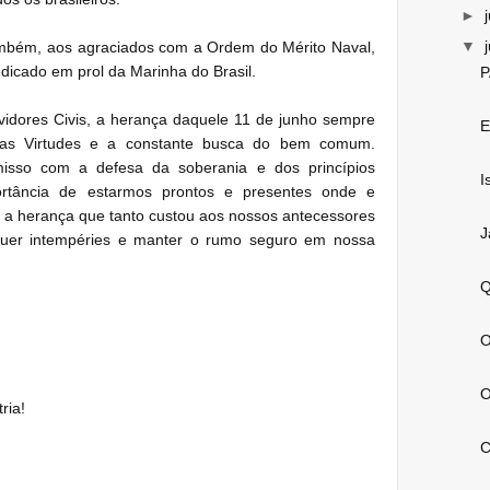
►
▼
ambém, aos agraciados com a Ordem do Mérito Naval,
icado em prol da Marinha do Brasil.
P
rvidores Civis, a herança daquele 11 de junho sempre
E
 das Virtudes e a constante busca do bem comum.
isso com a defesa da soberania e dos princípios
I
portância de estarmos prontos e presentes onde e
a herança que tanto custou aos nossos antecessores
J
squer intempéries e manter o rumo seguro em nossa
Q
O
O
ria!
C