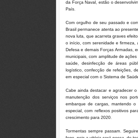
da Força Naval, estão o desenvolvi
País.
Com orgulho de seu passado e com
Brasil permanece atenta ao present
nova luta, que acarreta graves efeit
o início, com serenidade e firmeza
Defesa e demais Forças Armadas, em
municipais, com amplitude de ações
saúde, desinfecção de áreas públ
logístico, confecção de refeições, 
em especial com o Sistema de Saúde 
Cabe ainda destacar e agradecer o 
manutenção dos serviços nos port
embarque de cargas, mantendo o f
especial, com reflexos positivos pa
crescimento para 2020.
Tormentas sempre passam. Seguire
fogo, pois a vitória será nossa, de to