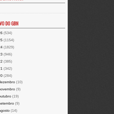
VO DO GBN
26
(534)
25
(1154)
24
(1829)
23
(946)
22
(385)
21
(342)
20
(284)
dezembro
(10)
novembro
(9)
outubro
(19)
setembro
(9)
agosto
(14)