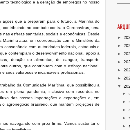
mento tecnológico e a geração de empregos no nosso
 ações que a preparam para o futuro, a Marinha do
ARQUI
e, contribuindo no combate contra o Coronavírus, uma
os nas esferas sanitárias, sociais e econômicas. Desde
►
20
, a Marinha atua, em coordenação com o Ministério da
►
20
 consonância com autoridades federais, estaduais e
 que contemplam o desenvolvimento nacional, apoio à
►
20
icas, doação de alimentos, de sangue, transporte
►
20
dentre outros, que contribuem com o esforço nacional,
►
20
e seus valorosos e incansáveis profissionais.
►
20
trabalho da Comunidade Marítima, que possibilitou a
▼
20
os em plena pandemia, inclusive com recordes no
►
luxo das nossas importações e exportações e, em
►
ra o agronegócio brasileiro, que mantém projeções de
►
►
mos navegando com proa firme. Vamos sustentar o
►
dos os brasileiros.