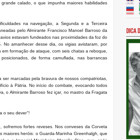
e grande calado, o que impunha maiores habilidades
ficuldades na navegação, a Segunda e a Terceira
DICA 
aneadas pelo Almirante Francisco Manoel Barroso da
navios estavam fundeados nas proximidades da foz do
. No amanhecer desse dia, os vigias avistaram, por
s em formação de ataque, com seis chatas a reboque,
posicionados, de forma camuflada, nas barrancas
 a ser marcadas pela bravura de nossos compatriotas,
fício à Pátria. No início do combate, evocando todos
a, o Almirante Barroso fez içar, no mastro da Fragata
a o seu dever”!
 sofremos fortes reveses. Nos conveses da Corveta
s maiores heróis: o Guarda-Marinha Greenhalgh, que