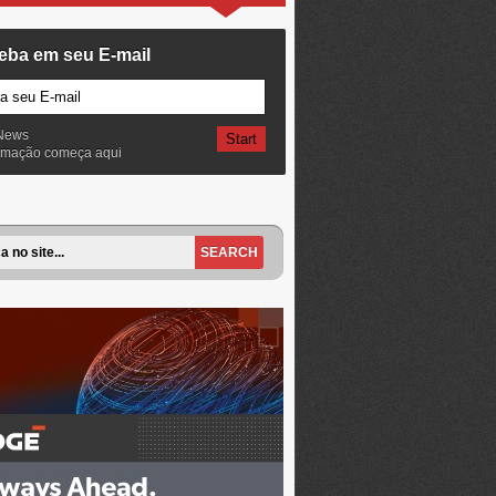
eba em seu E-mail
News
ormação começa aqui