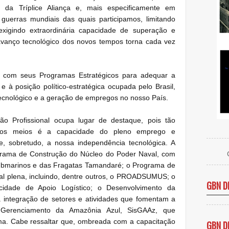
 da Tríplice Aliança e, mais especificamente em
 guerras mundiais das quais participamos, limitando
xigindo extraordinária capacidade de superação e
avanço tecnológico dos novos tempos torna cada vez
a com seus Programas Estratégicos para adequar a
 à posição político-estratégica ocupada pelo Brasil,
ecnológico e a geração de empregos no nosso País.
ão Profissional ocupa lugar de destaque, pois tão
dos meios é a capacidade do pleno emprego e
e, sobretudo, a nossa independência tecnológica. A
ama de Construção do Núcleo do Poder Naval, com
ubmarinos e das Fragatas Tamandaré; o Programa de
l plena, incluindo, dentre outros, o PROADSUMUS; o
GBN D
idade de Apoio Logístico; o Desenvolvimento da
 integração de setores e atividades que fomentam a
Gerenciamento da Amazônia Azul, SisGAAz, que
ma. Cabe ressaltar que, ombreada com a capacitação
GBN D