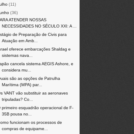
julho
(11)
junho
(36)
ARA ATENDER NOSSAS
NECESSIDADES NO SÉCULO XXI: A ...
stágio de Preparação de Civis para
Atuação em Amb...
srael oferece embarcações Shaldag e
sistemas nava...
apão cancela sistema AEGIS Ashore, e
considera mu...
uais são as opções de Patrulha
Marítima (MPA) par...
s VANT vão substituir as aeronaves
tripuladas? Co...
 primeiro esquadrão operacional de F-
35B pousa no...
omo funcionam os processos de
compras de equipame...