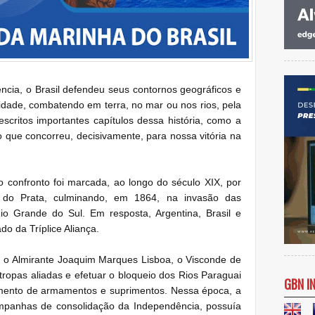
ncia, o Brasil defendeu seus contornos geográficos e
idade, combatendo em terra, no mar ou nos rios, pela
scritos importantes capítulos dessa história, como a
o que concorreu, decisivamente, para nossa vitória na
 o confronto foi marcada, ao longo do século XIX, por
o do Prata, culminando, em 1864, na invasão das
o Grande do Sul. Em resposta, Argentina, Brasil e
o da Tríplice Aliança.
 o Almirante Joaquim Marques Lisboa, o Visconde de
ropas aliadas e efetuar o bloqueio dos Rios Paraguai
GBN I
imento de armamentos e suprimentos. Nessa época, a
ampanhas de consolidação da Independência, possuía