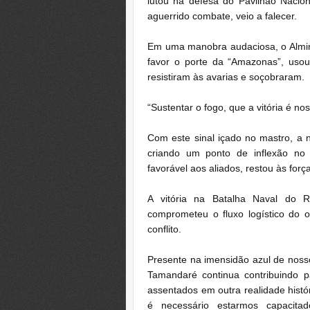
lutou na defesa do Pavilhão Nacion
aguerrido combate, veio a falecer.
Em uma manobra audaciosa, o Almira
favor o porte da “Amazonas”, uso
resistiram às avarias e soçobraram.
“Sustentar o fogo, que a vitória é nos
Com este sinal içado no mastro, a 
criando um ponto de inflexão no 
favorável aos aliados, restou às forç
A vitória na Batalha Naval do Ri
comprometeu o fluxo logístico do 
conflito.
Presente na imensidão azul de nosso
Tamandaré continua contribuindo p
assentados em outra realidade histó
é necessário estarmos capacitado