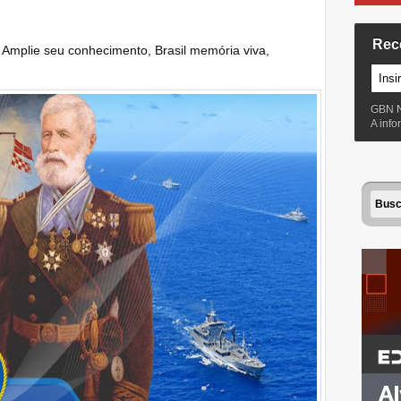
Rec
:
Amplie seu conhecimento
,
Brasil memória viva
,
GBN 
A inf