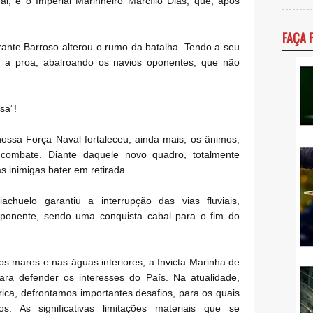
al; e o Imperial Marinheiro Marcílio Dias, que, após
FAÇA 
nte Barroso alterou o rumo da batalha. Tendo a seu
u a proa, abalroando os navios oponentes, que não
sa”!
nossa Força Naval fortaleceu, ainda mais, os ânimos,
combate. Diante daquele novo quadro, totalmente
as inimigas bater em retirada.
achuelo garantiu a interrupção das vias fluviais,
oponente, sendo uma conquista cabal para o fim do
s mares e nas águas interiores, a Invicta Marinha de
ara defender os interesses do País. Na atualidade,
rica, defrontamos importantes desafios, para os quais
s. As significativas limitações materiais que se