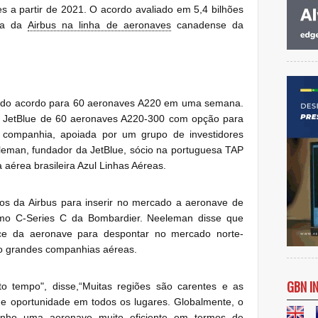
s a partir de 2021. O acordo avaliado em 5,4 bilhões
ta da
Airbus na linha de aeronaves
canadense da
undo acordo para 60 aeronaves A220 em uma semana.
a JetBlue
de 60 aeronaves A220-300 com opção para
 companhia, apoiada por
um grupo de investidores
eleman, fundador da JetBlue, sócio na portuguesa TAP
 aérea brasileira Azul Linhas Aéreas.
os da Airbus para inserir no mercado a aeronave de
omo C-Series C da
Bombardier
. Neeleman disse que
nce da aeronave para despontar no mercado norte-
o grandes companhias aéreas.
GBN I
o tempo", disse,
“Muitas regiões são carentes e as
de oportunidade em todos os lugares.
Globalmente, o
enho uma aeronave muito eficiente em termos de