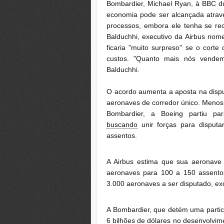
Bombardier, Michael Ryan, à BBC d
economia pode ser alcançada atravé
processos, embora ele tenha se rec
Balduchhi, executivo da Airbus nom
ficaria "muito surpreso" se o corte
custos. "Quanto mais nós vendem
Balduchhi.
O acordo aumenta a aposta na dispu
aeronaves de corredor único.
Menos 
Bombardier, a Boeing partiu p
buscando
unir forças para disput
assentos.
A Airbus estima que sua aeronave
aeronaves para 100 a 150 assent
3.000 aeronaves a ser disputado, ex
A Bombardier, que detém uma partic
6 bilhões de dólares no desenvolvi