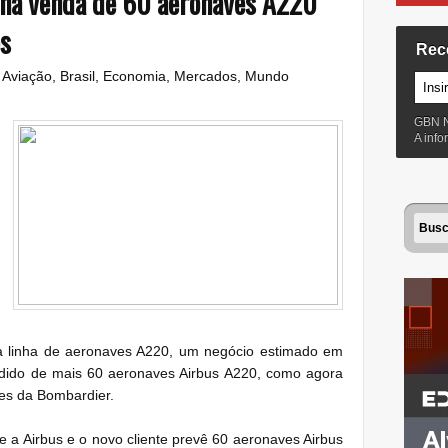
ha venda de 60 aeronaves A220
es
Rec
:
Aviação
,
Brasil
,
Economia
,
Mercados
,
Mundo
GBN 
A inf
ua linha de aeronaves A220, um negócio estimado em
edido de mais 60 aeronaves Airbus A220, como agora
ies da Bombardier.
a Airbus e o novo cliente prevê 60 aeronaves Airbus