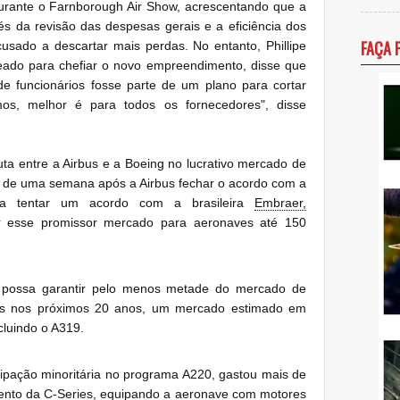
urante o Farnborough Air Show, acrescentando que a
s da revisão das despesas gerais e a eficiência dos
FAÇA 
usado a descartar mais perdas. No entanto, Phillipe
eado para chefiar o novo empreendimento, disse que
 de funcionários fosse parte de um plano para cortar
os, melhor é para todos os fornecedores", disse
ta entre a Airbus e a Boeing no lucrativo mercado de
de uma semana após a Airbus fechar o acordo com a
ara tentar um acordo
com a brasileira
Embraer,
ar esse promissor mercado para aeronaves até 150
 possa garantir pelo menos metade do mercado de
os nos próximos 20 anos, um mercado estimado em
cluindo o A319.
ipação minoritária no programa A220, gastou mais de
mento da C-Series, equipando a aeronave com motores