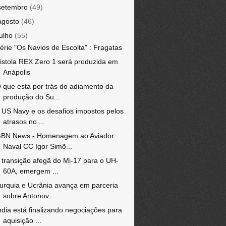
setembro
(49)
agosto
(46)
julho
(55)
érie "Os Navios de Escolta" : Fragatas
istola REX Zero 1 será produzida em
Anápolis
 que esta por trás do adiamento da
produção do Su...
 US Navy e os desafios impostos pelos
atrasos no ...
BN News - Homenagem ao Aviador
Naval CC Igor Simõ...
 transição afegã do Mi-17 para o UH-
60A, emergem ...
urquia e Ucrânia avança em parceria
sobre Antonov...
ndia está finalizando negociações para
aquisição ...