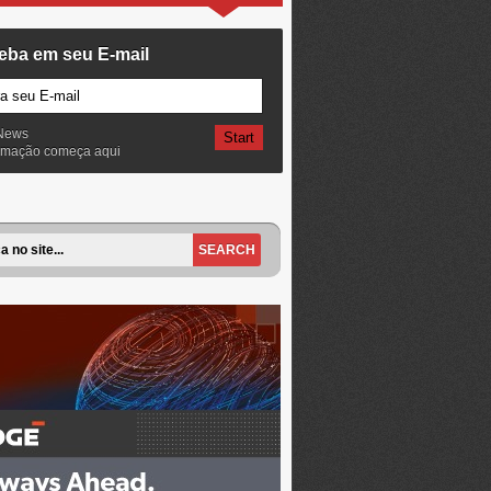
eba em seu E-mail
News
ormação começa aqui