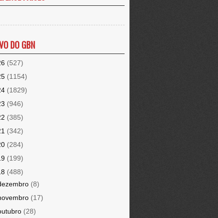
VO DO GBN
26
(527)
25
(1154)
24
(1829)
23
(946)
22
(385)
21
(342)
20
(284)
19
(199)
18
(488)
dezembro
(8)
novembro
(17)
outubro
(28)