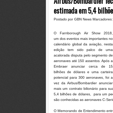
Airbus/Bombardier fec
estimada em 5,4 bilhõ
Postado por
GBN News
Marcadores
O Farnborough Air Show 2018,
um dos eventos mais importantes no
calendário global da aviação, nesta
edição tem sido palco de uma
acalorada disputa pelo segmento de
aeronaves até 150 assentos. Após a
Embraer anunciar cerca de 15
bilhões de dólares e uma carteira
potencial para 300 aeronaves, foi a
vez da Airbus/Bombardier anunciar
mais um contrato bilionário para s
5,4 bilhões de dólares, para um p
são conhecidas as aeronaves C-Ser
O Memorando de Entendimento entre 