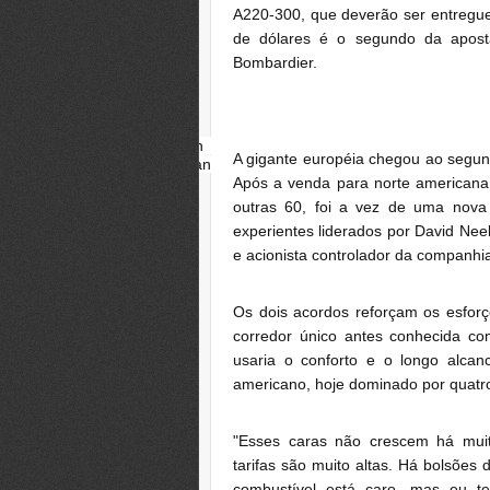
A220-300, que deverão ser entregue
de dólares é o segundo da
apos
Bombardier.
David Neeleman
A gigante européia chegou ao seg
Fotógrafo: Jonathan
Alcorn / Bloomberg
Após a venda
para norte american
outras 60, foi a vez de uma nova
experientes liderados por David Ne
e acionista controlador da companhia
Os dois acordos reforçam os esforç
corredor único antes conhecida c
usaria o conforto e o longo alca
americano, hoje dominado por quatr
"Esses caras não crescem há muit
tarifas são muito altas.
Há bolsões 
combustível está caro, mas eu t