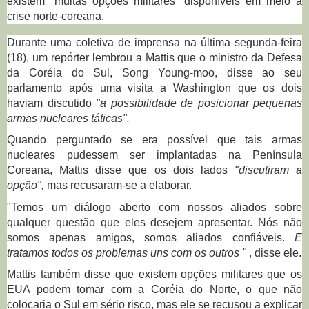
existem "muitas opções militares" disponíveis em meio à
crise norte-coreana.
Durante uma coletiva de imprensa na última segunda-feira
(18), um repórter lembrou a Mattis que o ministro da Defesa
da Coréia do Sul, Song Young-moo, disse ao seu
parlamento após uma visita a Washington que os dois
haviam discutido
"a possibilidade de posicionar pequenas
armas nucleares táticas".
Quando perguntado se era possível que tais armas
nucleares pudessem ser implantadas na Península
Coreana, Mattis disse que os dois lados
"discutiram a
opção",
mas recusaram-se a elaborar.
"Temos um diálogo aberto com nossos aliados sobre
qualquer questão que eles desejem apresentar.
Nós não
somos apenas amigos, somos aliados confiáveis.
E
tratamos todos os problemas uns com os outros "
, disse ele.
Mattis também disse que existem opções militares que os
EUA podem tomar com a Coréia do Norte, o que não
colocaria o Sul em sério
risco
, mas ele se recusou a explicar