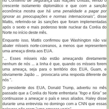
no Conselho de Segurança das Nações Unidas, vendo o
crescente isolamento diplomático e que
com a sanção
econômica mostra que há uma penalidade a pagar por
ignorar as preocupações e normas internacionais",
disse
Mattis, referindo-se às sanções que foram implementadas
após o sexto e mais poderoso teste nuclear da Coréia do
Norte no início deste mês.
Enquanto isso, Mattis confirmou que Washington não vai
abater mísseis norte-coreanos, a menos que representem
uma ameaça direta aos EUA.
"... Esses mísseis não estão ameaçando diretamente
nenhum de nós ... a linha é que, quando os mísseis forem
uma ameaça, seja para o território dos EUA, Guam, e
obviamente Japão ... provocaria uma resposta diferente de
nós ".
O presidente dos EUA, Donald Trump, advertiu no mês
passado que a Coréia do Norte enfrentaria
"fogo e fúria"
se
continuasse a ameaçar o país e seus aliados.
Haley disse
durante uma entrevista no domingo com a CNN que essas