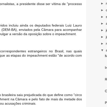
►
ornalistas, a presidente disse ser vítima de "processo
►
►
►
nidos incluiu ainda os deputados federais Luiz Lauro
uia (DEM-BA), enviados pela Câmara para acompanhar
►
vulgar a versão da oposição sobre o impeachment.
►
►
▼
orrespondentes estrangeiros no Brasil, nas quais
ou que as etapas do impeachment estão "de acordo com
M
I
R
C
 brasileira saiu prejudicada do que define como "circo
chment na Câmara e pelo fato de mais da metade dos
P
 ou acusações criminais.