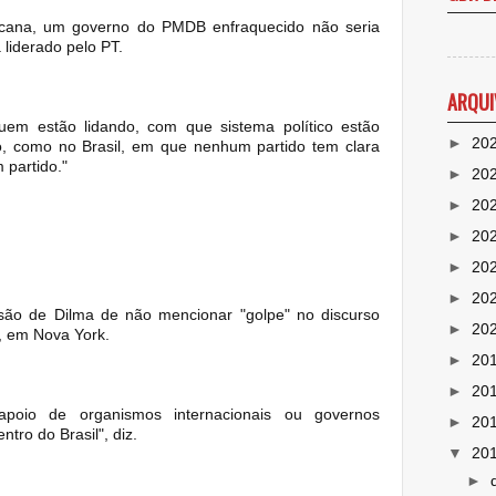
ricana, um governo do PMDB enfraquecido não seria
liderado pelo PT.
ARQUI
m estão lidando, com que sistema político estão
►
20
o, como no Brasil, em que nenhum partido tem clara
 partido."
►
20
►
20
►
20
►
20
►
20
cisão de Dilma de não mencionar "golpe" no discurso
►
20
, em Nova York.
►
20
►
20
apoio de organismos internacionais ou governos
►
20
tro do Brasil", diz.
▼
20
►