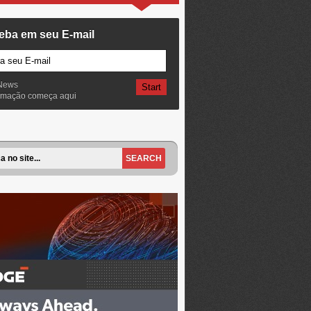
eba em seu E-mail
News
ormação começa aqui