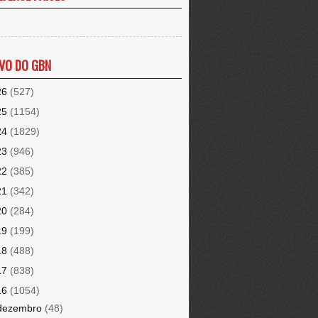
VO DO GBN
26
(527)
25
(1154)
24
(1829)
23
(946)
22
(385)
21
(342)
20
(284)
19
(199)
18
(488)
17
(838)
16
(1054)
dezembro
(48)