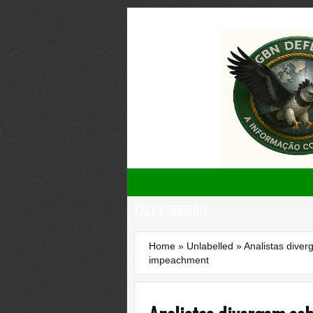
FALE CONOSCO
Home
»
Unlabelled
»
Analistas dive
impeachment