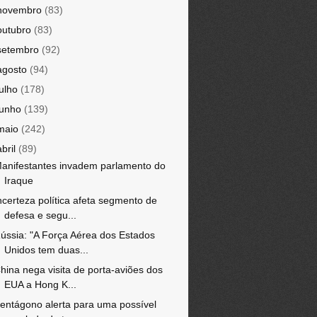
novembro
(83)
outubro
(83)
setembro
(92)
agosto
(94)
julho
(178)
junho
(139)
maio
(242)
abril
(89)
anifestantes invadem parlamento do
Iraque
ncerteza política afeta segmento de
defesa e segu...
ússia: "A Força Aérea dos Estados
Unidos tem duas...
hina nega visita de porta-aviões dos
EUA a Hong K...
entágono alerta para uma possível