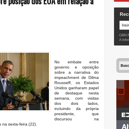
re posição dos EUA em relação a
Rec
GBN 
A inf
No embate entre
governo e oposição
sobre a narrativa do
impeachment de Dilma
Rousseff, os Estados
Unidos ganharam papel
de destaque nesta
semana, com visitas
dos dois lados,
incluindo da própria
presidente, que
discursou na
na sexta-feira (22).