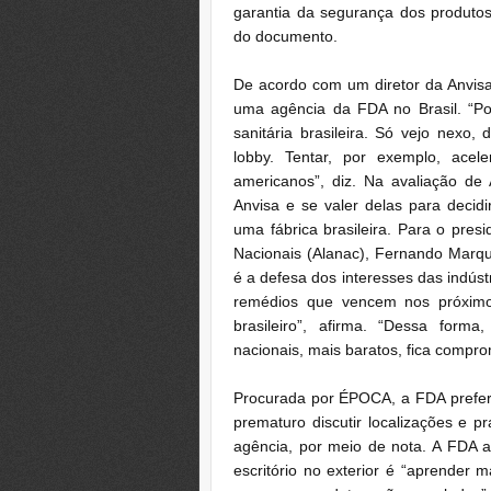
garantia da segurança dos produtos
do documento.
De acordo com um diretor da Anvisa
uma agência da FDA no Brasil. “Po
sanitária brasileira. Só vejo nexo,
lobby. Tentar, por exemplo, ace
americanos”, diz. Na avaliação de
Anvisa e se valer delas para decid
uma fábrica brasileira. Para o pre
Nacionais (Alanac), Fernando Marqu
é a defesa dos interesses das indús
remédios que vencem nos próximo
brasileiro”, afirma. “Dessa form
nacionais, mais baratos, fica compro
Procurada por ÉPOCA, a FDA preferiu
prematuro discutir localizações e pr
agência, por meio de nota. A FDA 
escritório no exterior é “aprender m