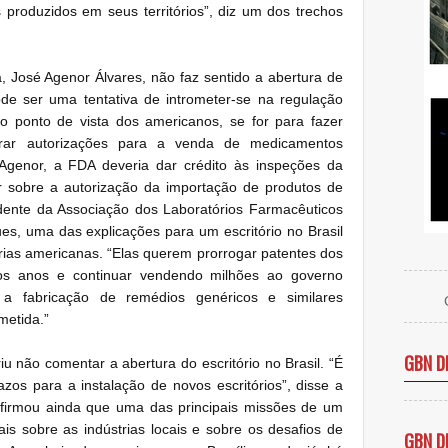
 produzidos em seus territórios”, diz um dos trechos
, José Agenor Álvares, não faz sentido a abertura de
de ser uma tentativa de intrometer-se na regulação
 do ponto de vista dos americanos, se for para fazer
lerar autorizações para a venda de medicamentos
 Agenor, a FDA deveria dar crédito às inspeções da
ir sobre a autorização da importação de produtos de
sidente da Associação dos Laboratórios Farmacêuticos
es, uma das explicações para um escritório no Brasil
trias americanas. “Elas querem prorrogar patentes dos
s anos e continuar vendendo milhões ao governo
a, a fabricação de remédios genéricos e similares
metida.”
GBN D
 não comentar a abertura do escritório no Brasil. “É
azos para a instalação de novos escritórios”, disse a
afirmou ainda que uma das principais missões de um
ais sobre as indústrias locais e sobre os desafios de
GBN D