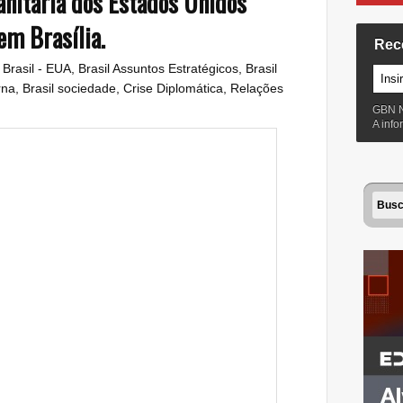
anitária dos Estados Unidos
em Brasília.
Rec
:
Brasil - EUA
,
Brasil Assuntos Estratégicos
,
Brasil
rna
,
Brasil sociedade
,
Crise Diplomática
,
Relações
GBN 
A inf