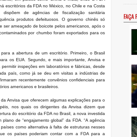
 há escritórios da FDA no México, no Chile e na Costa
 dispõem de agências de fiscalização sanitária
FAÇA 
uência produtos defeituosos. O governo chinês só
e ser ameaçado de boicote pelos americanos, após o
contaminados por chumbo foram exportados para os
para a abertura de um escritório. Primeiro, o Brasil
ara os EUA. Segundo, e mais importante, Anvisa e
permitir inspeções em laboratórios e fábricas, desde
da país, como já se deu em visitas a indústrias de
irmaram recentemente convênios confidenciais para
órios americanos e brasileiros.
da Anvisa que oferecem algumas explicações para o
éis, nos quais os dirigentes da Anvisa dizem que
rtura do escritório da FDA no Brasil, a nova investida
m plano de “engajamento global” da FDA. “A agência
países como alternativa à falta de estruturas nesses
 que os países poderiam contar com a FDA para a