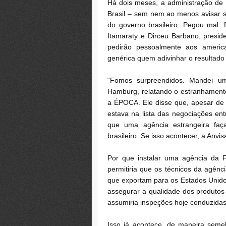
Há dois meses, a administração de 
Brasil – sem nem ao menos avisar s
do governo brasileiro. Pegou mal. 
Itamaraty e Dirceu Barbano, presid
pedirão pessoalmente aos americ
genérica quem adivinhar o resultado
“Fomos surpreendidos. Mandei u
Hamburg, relatando o estranhamento
a ÉPOCA. Ele disse que, apesar de 
estava na lista das negociações entr
que uma agência estrangeira faça
brasileiro. Se isso acontecer, a Anv
Por que instalar uma agência da F
permitiria que os técnicos da agênc
que exportam para os Estados Unidos.
assegurar a qualidade dos produto
assumiria inspeções hoje conduzidas
Isso já acontece, de maneira sem