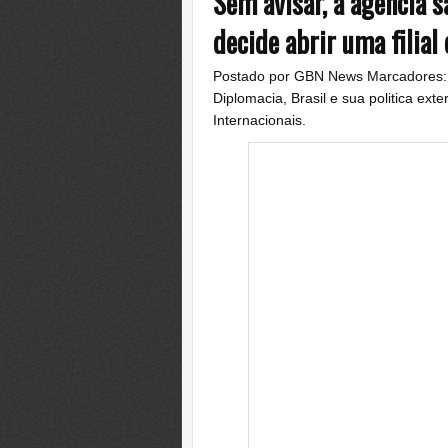
Sem avisar, a agência s
decide abrir uma filial 
Postado por
GBN News
Marcadores
Diplomacia
,
Brasil e sua politica exte
Internacionais.