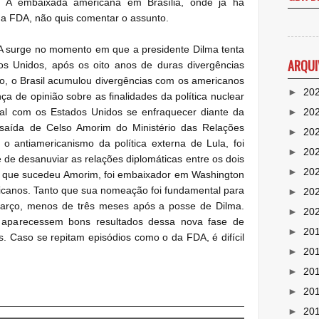
. A embaixada americana em Brasília, onde já há
da FDA, não quis comentar o assunto.
A surge no momento em que a presidente Dilma tenta
ARQUI
os Unidos, após os oito anos de duras divergências
do, o Brasil acumulou divergências com os americanos
►
20
ça de opinião sobre as finalidades da política nuclear
ial com os Estados Unidos se enfraquecer diante da
►
20
saída de Celso Amorim do Ministério das Relações
►
20
o antiamericanismo da política externa de Lula, foi
►
20
de desanuviar as relações diplomáticas entre os dois
►
20
ata que sucedeu Amorim, foi embaixador em Washington
canos. Tanto que sua nomeação foi fundamental para
►
20
março, menos de três meses após a posse de Dilma.
►
20
aparecessem bons resultados dessa nova fase de
►
20
s. Caso se repitam episódios como o da FDA, é difícil
►
20
►
20
►
20
►
20