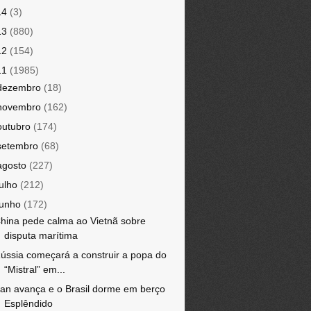
14
(3)
13
(880)
12
(154)
11
(1985)
dezembro
(18)
novembro
(162)
outubro
(174)
setembro
(68)
agosto
(227)
julho
(212)
junho
(172)
hina pede calma ao Vietnã sobre
disputa marítima
ússia começará a construir a popa do
“Mistral” em...
ran avança e o Brasil dorme em berço
Esplêndido