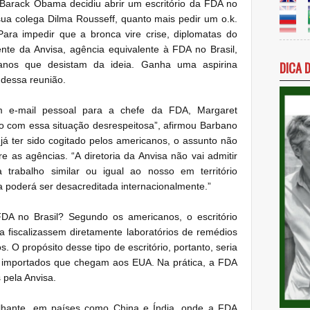
Barack Obama decidiu abrir um escritório da FDA no
ua colega Dilma Rousseff, quanto mais pedir um o.k.
Para impedir que a bronca vire crise, diplomatas do
ente da Anvisa, agência equivalente à FDA no Brasil,
anos que desistam da ideia. Ganha uma aspirina
DICA 
 dessa reunião.
m e-mail pessoal para a chefe da FDA, Margaret
 com essa situação desrespeitosa”, afirmou Barbano
já ter sido cogitado pelos americanos, o assunto não
e as agências. “A diretoria da Anvisa não vai admitir
 trabalho similar ou igual ao nosso em território
isa poderá ser desacreditada internacionalmente.”
DA no Brasil? Segundo os americanos, o escritório
ia fiscalizassem diretamente laboratórios de remédios
 O propósito desse tipo de escritório, portanto, seria
s importados que chegam aos EUA. Na prática, a FDA
 pela Anvisa.
elhante, em países como China e Índia, onde a FDA