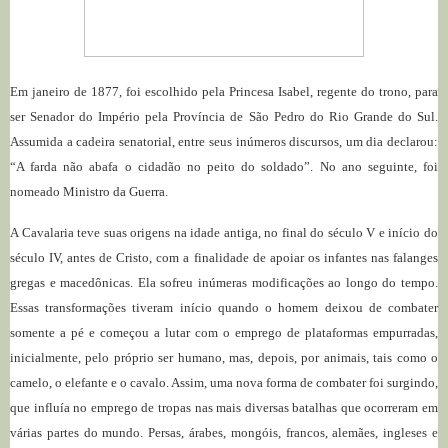
Em janeiro de 1877, foi escolhido pela Princesa Isabel, regente do trono, para
ser Senador do Império pela Província de São Pedro do Rio Grande do Sul.
Assumida a cadeira senatorial, entre seus inúmeros discursos, um dia declarou:
“A farda não abafa o cidadão no peito do soldado”. No ano seguinte, foi
nomeado Ministro da Guerra.
A Cavalaria teve suas origens na idade antiga, no final do século V e início do
século IV, antes de Cristo, com a finalidade de apoiar os infantes nas falanges
gregas e macedônicas. Ela sofreu inúmeras modificações ao longo do tempo.
Essas transformações tiveram início quando o homem deixou de combater
somente a pé e começou a lutar com o emprego de plataformas empurradas,
inicialmente, pelo próprio ser humano, mas, depois, por animais, tais como o
camelo, o elefante e o cavalo. Assim, uma nova forma de combater foi surgindo,
que influía no emprego de tropas nas mais diversas batalhas que ocorreram em
várias partes do mundo. Persas, árabes, mongóis, francos, alemães, ingleses e