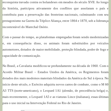
reconquista travada contra os holandeses em meados do século XVII. Ao longo
da história, participou ativamente dos conflitos que assolaram o país e
contribuiu para a preservação das fronteiras nacionais, culminando com seu
protagonismo na Guerra da Tríplice Aliança, entre 1864 e 1870, sob a liderança
incontestável do Marechal Osório.
Com o passar do tempo, as plataformas empregadas foram sendo modernizadas
e, em consequência disso, os animais foram substituídos por veículos
automotores, dotados de maior mobilidade, proteção blindada, poder de fogo e
capacidade de comunicação.
No Brasil, a Cavalaria modificou-se profundamente na década de 1960. Com o
Acordo Militar Brasil – Estados Unidos da América, os Regimentos foram
dotados dos mais modernos materiais blindados da América do Sul à época. No
início deste século, o Exército adquiriu novos carros de combate, como o M 60
A3 TTS (norte-americano), o Leopard 1A1 (alemão, de procedência belga) e,
mais recentemente, o Leopard 1A5 e as viaturas Lince (italianas), essas últimas
para o uso inicial na Intervenção Federal no Rio de Janeiro.