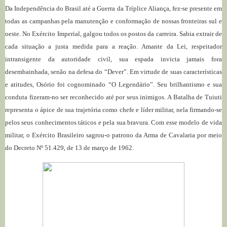
Da Independência do Brasil até a Guerra da Tríplice Aliança, fez-se presente em
todas as campanhas pela manutenção e conformação de nossas fronteiras sul e
oeste. No Exército Imperial, galgou todos os postos da carreira. Sabia extrair de
cada situação a justa medida para a reação. Amante da Lei, respeitador
intransigente da autoridade civil, sua espada invicta jamais fora
desembainhada, senão na defesa do “Dever”. Em virtude de suas características
e atitudes, Osório foi cognominado “O Legendário”. Seu brilhantismo e sua
conduta fizeram-no ser reconhecido até por seus inimigos. A Batalha de Tuiuti
representa o ápice de sua trajetória como chefe e líder militar, nela firmando-se
pelos seus conhecimentos táticos e pela sua bravura. Com esse modelo de vida
militar, o Exército Brasileiro sagrou-o patrono da Arma de Cavalaria por meio
do Decreto Nº 51.429, de 13 de março de 1962.