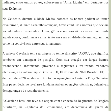
indianos, entre outros povos, colocavam a “Arma Ligeira” em destaque nos
seus Exércitos.
No Ocidente, durante a Idade Média, somente os nobres podiam se tornar
cavaleiros e, durante as batalhas campais, havia condutas e normas que deviam
ser adotadas e respeitadas. Honra, glória e nobreza são aspectos que, desde
aquela época, conformam a arma, tanto nas suas atividades de emprego militar,
como na convivência entre seus integrantes.
A palavra Cavalaria tem sua origem no termo sânscrito “AKVA”, que significa
combater em vantagem de posição. Com sua atuação em largas frentes,
reconhecendo, informando, provendo a segurança e realizando manobras
ofensivas, a Cavalaria impõe Brasília - DF, 10 de maio de 2020 Brasília - DF, 10
de maio de 2020 se, desde o início das operações, à frente da Força Terrestre.
Esse papel decisivo revelasse fundamental em operações ofensivas, defensivas,
de segurança e de reconhecimento.
A Cavalaria brasileira teve sua origem com a criação do Regimento de Dragões
Auxiliares, na Capitania de Pernambuco, em decorrência da guerra de