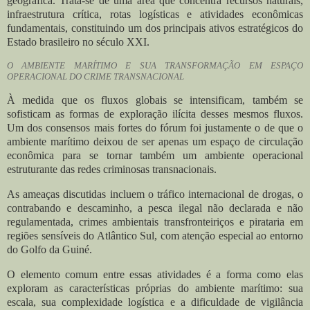
geográfica. Trata-se de uma área que concentra recursos naturais,
infraestrutura crítica, rotas logísticas e atividades econômicas
fundamentais, constituindo um dos principais ativos estratégicos do
Estado brasileiro no século XXI.
O AMBIENTE MARÍTIMO E SUA TRANSFORMAÇÃO EM ESPAÇO
OPERACIONAL DO CRIME TRANSNACIONAL
À medida que os fluxos globais se intensificam, também se
sofisticam as formas de exploração ilícita desses mesmos fluxos.
Um dos consensos mais fortes do fórum foi justamente o de que o
ambiente marítimo deixou de ser apenas um espaço de circulação
econômica para se tornar também um ambiente operacional
estruturante das redes criminosas transnacionais.
As ameaças discutidas incluem o tráfico internacional de drogas, o
contrabando e descaminho, a pesca ilegal não declarada e não
regulamentada, crimes ambientais transfronteiriços e pirataria em
regiões sensíveis do Atlântico Sul, com atenção especial ao entorno
do Golfo da Guiné.
O elemento comum entre essas atividades é a forma como elas
exploram as características próprias do ambiente marítimo: sua
escala, sua complexidade logística e a dificuldade de vigilância