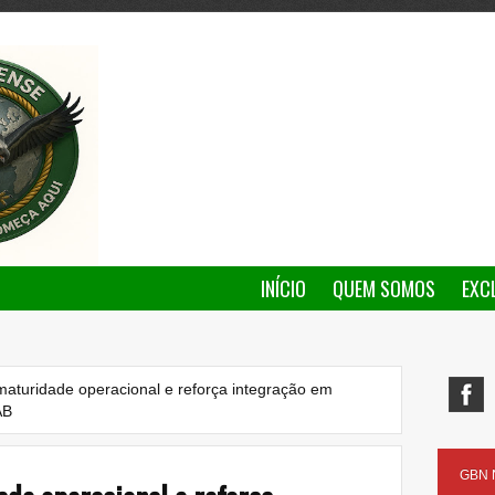
INÍCIO
QUEM SOMOS
EXC
maturidade operacional e reforça integração em
AB
GBN N