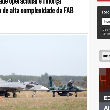
de operacional e reforça
o de alta complexidade da FAB
Rec
GBN 
A inf