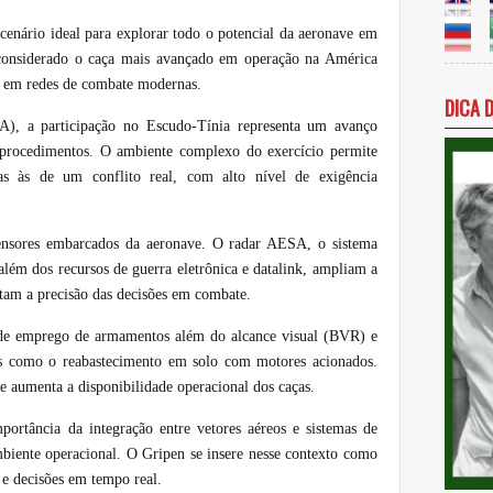
cenário ideal para explorar todo o potencial da aeronave em
considerado o caça mais avançado em operação na América
ão em redes de combate modernas.
DICA 
), a participação no Escudo-Tínia representa um avanço
e procedimentos. O ambiente complexo do exercício permite
s às de um conflito real, com alto nível de exigência
ensores embarcados da aeronave. O radar AESA, o sistema
lém dos recursos de guerra eletrônica e datalink, ampliam a
ntam a precisão das decisões em combate.
 de emprego de armamentos além do alcance visual (BVR) e
os como o reabastecimento em solo com motores acionados.
e aumenta a disponibilidade operacional dos caças.
portância da integração entre vetores aéreos e sistemas de
iente operacional. O Gripen se insere nesse contexto como
 e decisões em tempo real.