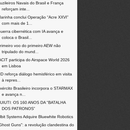
uzileiros Navais do Brasil e França
reforçam inte...
arinha conclui Operação “Acre XXVI”
com mais de 1...
uerra cibernética com IA avança e
coloca o Brasil...
rimeiro voo do primeiro AEW não
tripulado do mund...
ACIT participa do Airspace World 2026
em Lisboa
ID reforça diálogo hemisférico em visita
à repres...
xército Brasileiro incorpora o STARMAX
e avança n...
UIUTI: OS 160 ANOS DA “BATALHA
DOS PATRONOS”
lbit Systems Adquire Bluewhite Robotics
Ghost Guns": a revolução clandestina do