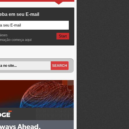
eba em seu E-mail
News
ormação começa aqui