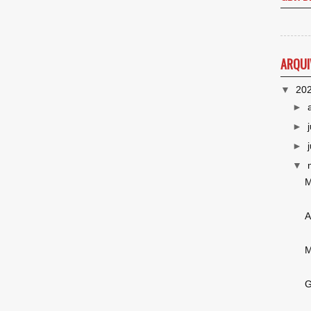
ARQUI
▼
20
►
►
►
▼
M
A
M
G