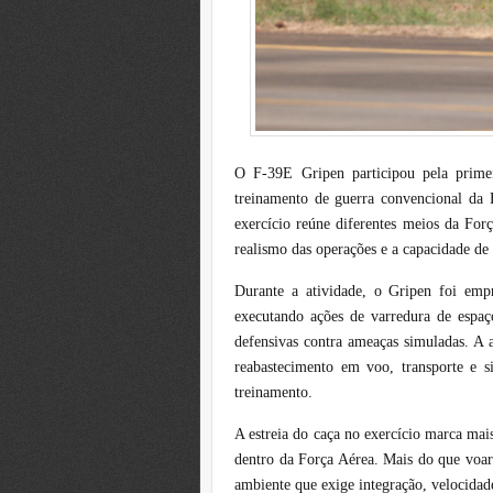
O F-39E Gripen participou pela primei
treinamento de guerra convencional da F
exercício reúne diferentes meios da For
realismo das operações e a capacidade d
Durante a atividade, o Gripen foi emp
executando ações de varredura de espaço
defensivas contra ameaças simuladas. A 
reabastecimento em voo, transporte e s
treinamento.
A estreia do caça no exercício marca mai
dentro da Força Aérea. Mais do que voar
ambiente que exige integração, velocidad