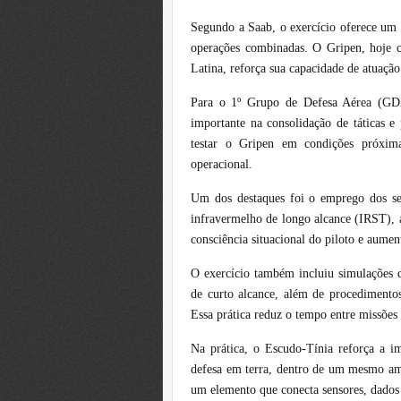
Segundo a Saab, o exercício oferece um 
operações combinadas. O Gripen, hoje 
Latina, reforça sua capacidade de atuaç
Para o 1º Grupo de Defesa Aérea (GDA
importante na consolidação de táticas 
testar o Gripen em condições próxima
operacional.
Um dos destaques foi o emprego dos s
infravermelho de longo alcance (IRST), a
consciência situacional do piloto e aume
O exercício também incluiu simulações
de curto alcance, além de procediment
Essa prática reduz o tempo entre missões 
Na prática, o Escudo-Tínia reforça a im
defesa em terra, dentro de um mesmo amb
um elemento que conecta sensores, dados