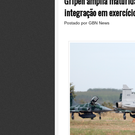
Gripen amplia maturida
integração em exercíci
Postado por
GBN News