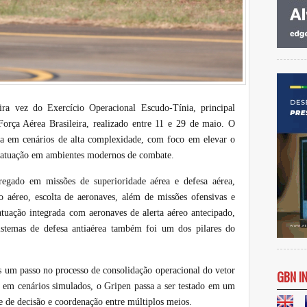
ra vez do Exercício Operacional Escudo-Tínia, principal
orça Aérea Brasileira, realizado entre 11 e 29 de maio. O
ça em cenários de alta complexidade, com foco em elevar o
e atuação em ambientes modernos de combate.
regado em missões de superioridade aérea e defesa aérea,
 aéreo, escolta de aeronaves, além de missões ofensivas e
atuação integrada com aeronaves de alerta aéreo antecipado,
istemas de defesa antiaérea também foi um dos pilares do
s um passo no processo de consolidação operacional do vetor
GBN I
 em cenários simulados, o Gripen passa a ser testado em um
e de decisão e coordenação entre múltiplos meios.