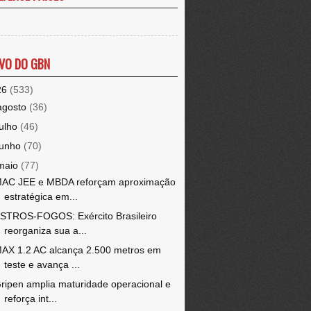
VO DO GBN
26
(533)
agosto
(36)
julho
(46)
junho
(70)
maio
(77)
AC JEE e MBDA reforçam aproximação
estratégica em...
STROS-FOGOS: Exército Brasileiro
reorganiza sua a...
AX 1.2 AC alcança 2.500 metros em
teste e avança ...
ripen amplia maturidade operacional e
reforça int...