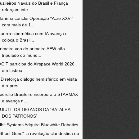
uzileiros Navais do Brasil e França
reforçam inte...
arinha conclui Operação “Acre XXVI”
com mais de 1...
uerra cibernética com IA avança e
coloca o Brasil...
rimeiro voo do primeiro AEW não
tripulado do mund...
ACIT participa do Airspace World 2026
em Lisboa
ID reforça diálogo hemisférico em visita
à repres...
xército Brasileiro incorpora o STARMAX
e avança n...
UIUTI: OS 160 ANOS DA “BATALHA
DOS PATRONOS”
lbit Systems Adquire Bluewhite Robotics
Ghost Guns": a revolução clandestina do