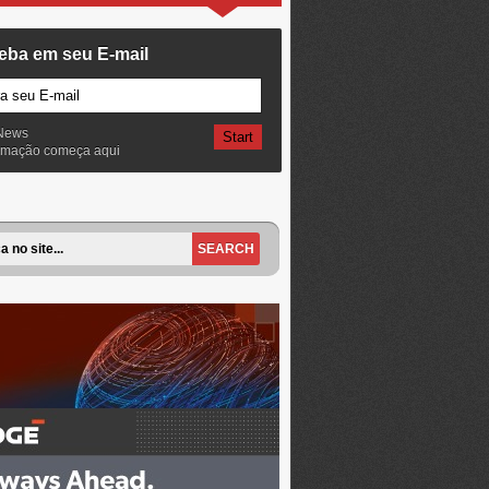
eba em seu E-mail
News
ormação começa aqui