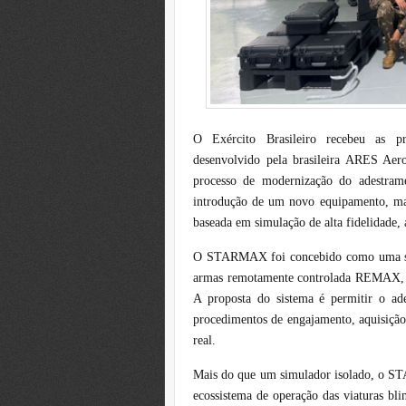
O Exército Brasileiro recebeu as p
desenvolvido pela brasileira ARES Aer
processo de modernização do adestram
introdução de um novo equipamento, ma
baseada em simulação de alta fidelidade,
O STARMAX foi concebido como uma solu
armas remotamente controlada REMAX, já
A proposta do sistema é permitir o ad
procedimentos de engajamento, aquisição
real.
Mais do que um simulador isolado, o S
ecossistema de operação das viaturas blin