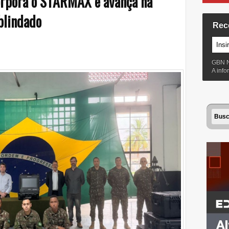
corpora o STARMAX e avança na
blindado
Rec
GBN 
A inf