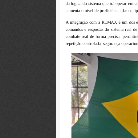
da lógica do sistema que irá operar em ce
aumenta o nível de proficiência das equip
A integração com a REMAX é um dos elem
comandos e respostas do sistema real
combate real de forma precisa, permiti
repetição controlada, segurança operaciona