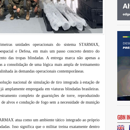
rimeiras unidades operacionais do sistema STARMAX,
oespacial e Defesa, em mais um passo concreto dentro do
ento das tropas blindadas. A entrega marca não apenas a
s a consolidação de uma lógica mais ampla de treinamento
 alinhada às demandas operacionais contemporâneas.
ção nacional de simulação de tiro integrada à estação de
 amplamente empregada em viaturas blindadas brasileiras.
estramento completo de guarnições de torre, reproduzindo
 de alvos e condução de fogo sem a necessidade de munição
GBN I
TARMAX atua como um ambiente tático integrado ao próprio
dadas. Isso significa que o militar treina exatamente dentro