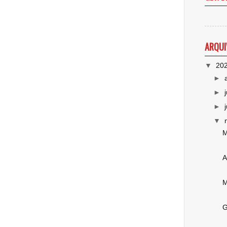
ARQUI
▼
20
►
►
►
▼
M
A
M
G