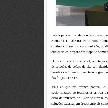
Sob a perspectiva da doutrina de e
estrutural no adestramento militar mod
contínuos, baseados em simulação, aval
eficiência do preparo das tropas e otimiza
Do ponto de vista industrial, a entrega
de soluções de defesa de alta complexid
brasileira em desenvolver tecnologias co
das forças terrestres.
Mais do que um avanço pontual, o 
nacionalização de tecnologias críticas 
ciclo de instrução do Exército Brasilei
soluções externas em áreas sensíveis com