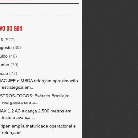
VO DO GBN
26
(527)
agosto
(30)
julho
(46)
junho
(70)
maio
(77)
AC JEE e MBDA reforçam aproximação
estratégica em...
STROS-FOGOS: Exército Brasileiro
reorganiza sua a...
AX 1.2 AC alcança 2.500 metros em
teste e avança ...
ripen amplia maturidade operacional e
reforça int...