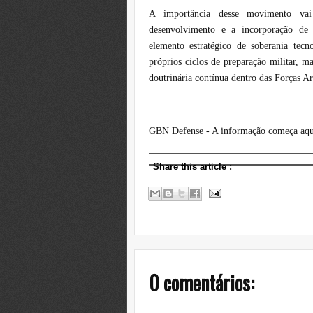
A importância desse movimento va
desenvolvimento e a incorporação d
elemento estratégico de soberania tecn
próprios ciclos de preparação militar, m
doutrinária contínua dentro das Forças A
GBN Defense - A informação começa aqu
Share this article
:
0 comentários: