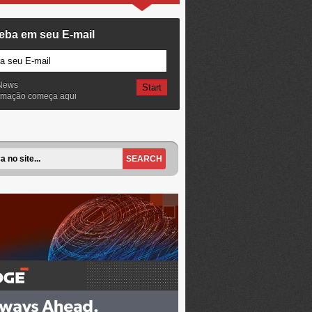
eba em seu E-mail
News
ormação começa aqui