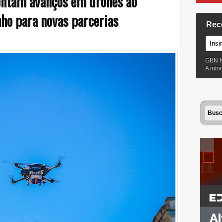
entam avanços em drones ao
ho para novas parcerias
Rec
GBN 
A inf