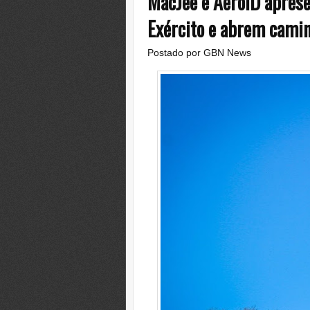
MacJee e AerolD apres
Exército e abrem camin
Postado por
GBN News