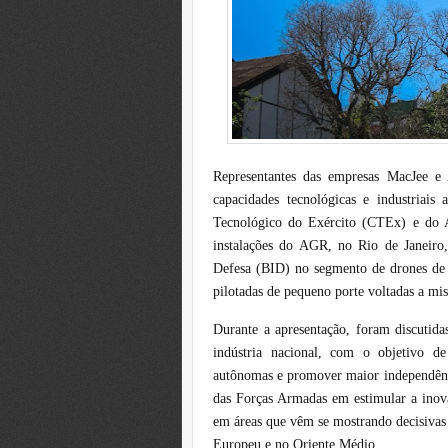
Representantes das empresas MacJee e
capacidades tecnológicas e industriais
Tecnológico do Exército (CTEx) e do 
instalações do AGR, no Rio de Janeiro,
Defesa (BID) no segmento de drones de
pilotadas de pequeno porte voltadas a mis
Durante a apresentação, foram discutidas
indústria nacional, com o objetivo d
autônomas e promover maior independência
das Forças Armadas em estimular a inova
em áreas que vêm se mostrando decisivas
Europeu e no Oriente Médio.