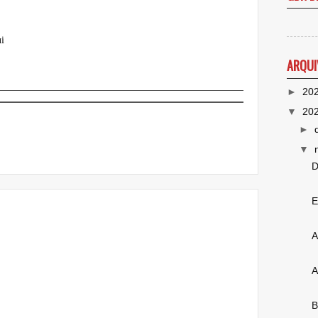
i
ARQUI
►
20
▼
20
►
▼
D
E
A
A
B