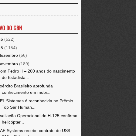
VO DO GBN
26
(522)
25
(1154)
dezembro
(56)
novembro
(189)
om Pedro II – 200 anos do nascimento
do Estadista...
xército Brasileiro aprofunda
conhecimento em mobi...
EL Sistemas é reconhecida no Prêmio
Top Ser Human...
valiação Operacional do H-125 confirma
helicópter...
AE Systems recebe contrato de US$