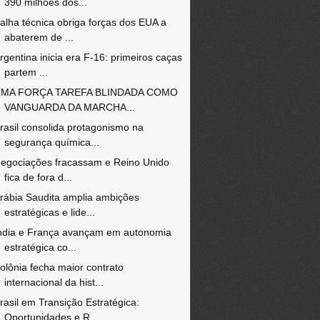
390 milhões dos...
alha técnica obriga forças dos EUA a
abaterem de ...
rgentina inicia era F-16: primeiros caças
partem ...
MA FORÇA TAREFA BLINDADA COMO
VANGUARDA DA MARCHA...
rasil consolida protagonismo na
segurança química...
egociações fracassam e Reino Unido
fica de fora d...
rábia Saudita amplia ambições
estratégicas e lide...
ndia e França avançam em autonomia
estratégica co...
olônia fecha maior contrato
internacional da hist...
rasil em Transição Estratégica:
Oportunidades e R...