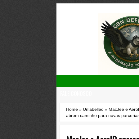
FALE CONOSCO
Home
»
Unlabelled
»
MacJee e Aerol
abrem caminho para novas parceria