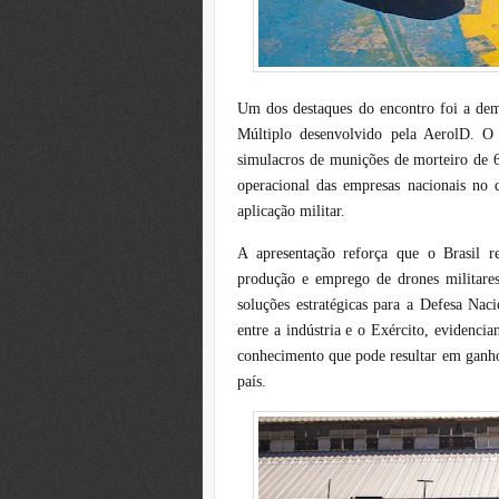
Um dos destaques do encontro foi a de
Múltiplo desenvolvido pela AerolD. O
simulacros de munições de morteiro de
operacional das empresas nacionais no
aplicação militar.
A apresentação reforça que o Brasil r
produção e emprego de drones militare
soluções estratégicas para a Defesa Na
entre a indústria e o Exército, evidencia
conhecimento que pode resultar em ganhos
país.