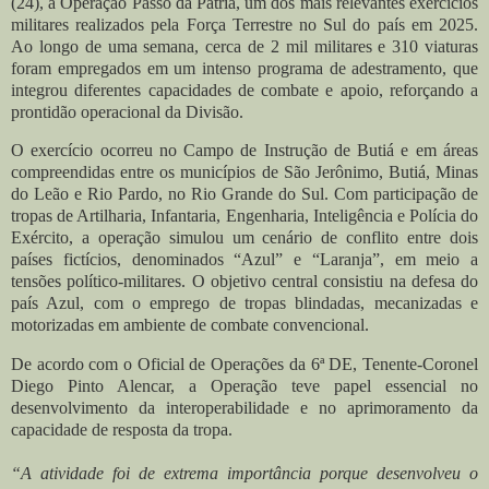
(24), a Operação Passo da Pátria, um dos mais relevantes exercícios
militares realizados pela Força Terrestre no Sul do país em 2025.
Ao longo de uma semana, cerca de 2 mil militares e 310 viaturas
foram empregados em um intenso programa de adestramento, que
integrou diferentes capacidades de combate e apoio, reforçando a
prontidão operacional da Divisão.
O exercício ocorreu no Campo de Instrução de Butiá e em áreas
compreendidas entre os municípios de São Jerônimo, Butiá, Minas
do Leão e Rio Pardo, no Rio Grande do Sul. Com participação de
tropas de Artilharia, Infantaria, Engenharia, Inteligência e Polícia do
Exército, a operação simulou um cenário de conflito entre dois
países fictícios, denominados “Azul” e “Laranja”, em meio a
tensões político-militares. O objetivo central consistiu na defesa do
país Azul, com o emprego de tropas blindadas, mecanizadas e
motorizadas em ambiente de combate convencional.
De acordo com o Oficial de Operações da 6ª DE, Tenente-Coronel
Diego Pinto Alencar, a Operação teve papel essencial no
desenvolvimento da interoperabilidade e no aprimoramento da
capacidade de resposta da tropa.
“A atividade foi de extrema importância porque desenvolveu o