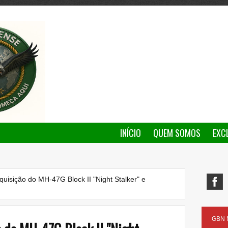
INÍCIO
QUEM SOMOS
EXC
uisição do MH-47G Block II "Night Stalker" e
GBN N