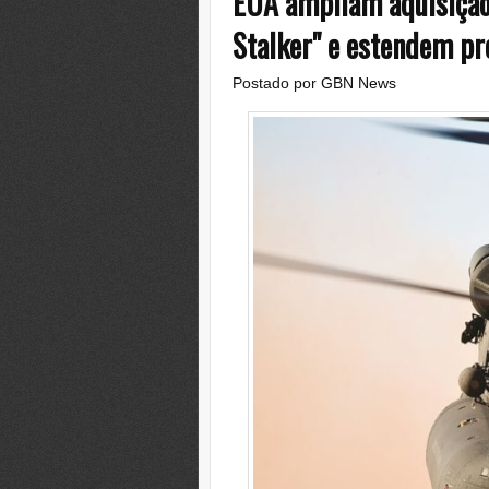
EUA ampliam aquisição
Stalker" e estendem p
Postado por
GBN News