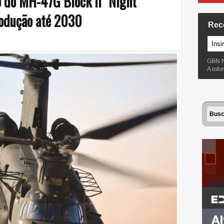
 do MH-47G Block II "Night
rodução até 2030
Rec
GBN 
A inf