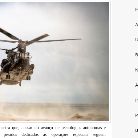
F
A
U
B
N
A
Í
P
nstra que, apesar do avanço de tecnologias autônomas e
B
os pesados dedicados às operações especiais seguem