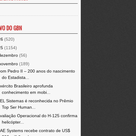
VO DO GBN
26
(520)
25
(1154)
dezembro
(56)
novembro
(189)
om Pedro II – 200 anos do nascimento
do Estadista...
xército Brasileiro aprofunda
conhecimento em mobi...
EL Sistemas é reconhecida no Prêmio
Top Ser Human...
valiação Operacional do H-125 confirma
helicópter...
AE Systems recebe contrato de US$