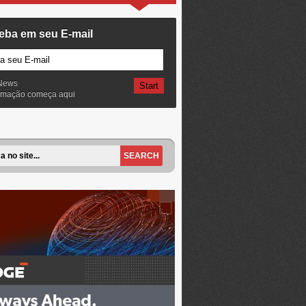
eba em seu E-mail
News
ormação começa aqui