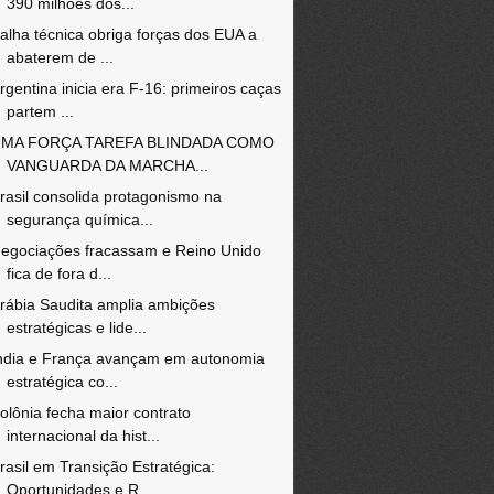
390 milhões dos...
alha técnica obriga forças dos EUA a
abaterem de ...
rgentina inicia era F-16: primeiros caças
partem ...
MA FORÇA TAREFA BLINDADA COMO
VANGUARDA DA MARCHA...
rasil consolida protagonismo na
segurança química...
egociações fracassam e Reino Unido
fica de fora d...
rábia Saudita amplia ambições
estratégicas e lide...
ndia e França avançam em autonomia
estratégica co...
olônia fecha maior contrato
internacional da hist...
rasil em Transição Estratégica:
Oportunidades e R...