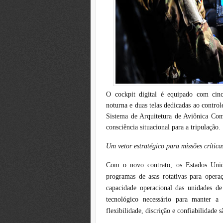
O cockpit digital é equipado com cinc
noturna e duas telas dedicadas ao control
Sistema de Arquitetura de Aviônica Co
consciência situacional para a tripulação.
Um vetor estratégico para missões crítica
Com o novo contrato, os Estados Unid
programas de asas rotativas para oper
capacidade operacional das unidades de 
tecnológico necessário para manter a
flexibilidade, discrição e confiabilidade s