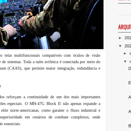
ARQUI
►
20
▼
20
►
o telas multifuncionais compatíveis com óculos de visão
▼
e de sistemas. Toda a suíte aviônica é conectada por meio do
mum (CAAS), que permite maior integração, redundância e
D
E
s
os reforçam a continuidade de um dos mais importantes
A
ações especiais. O MH-47G Block II não apenas expande a
elite norte-americanas, como garante o fluxo industrial e
A
 superioridade em cenários de combate complexos, onde
ão essenciais.
B