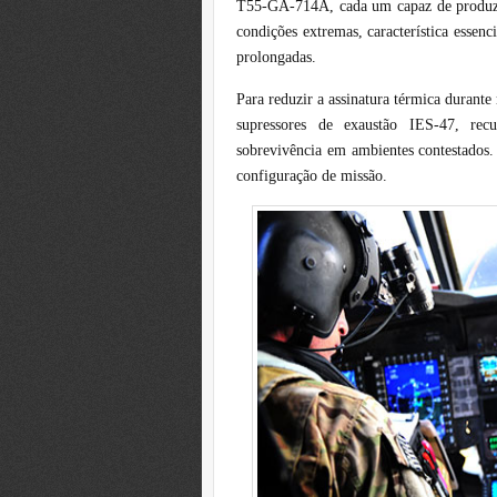
T55-GA-714A, cada um capaz de produzi
condições extremas, característica essenc
prolongadas.
Para reduzir a assinatura térmica durante
supressores de exaustão IES-47, rec
sobrevivência em ambientes contestados.
configuração de missão.