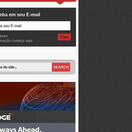
eba em seu E-mail
News
ormação começa aqui