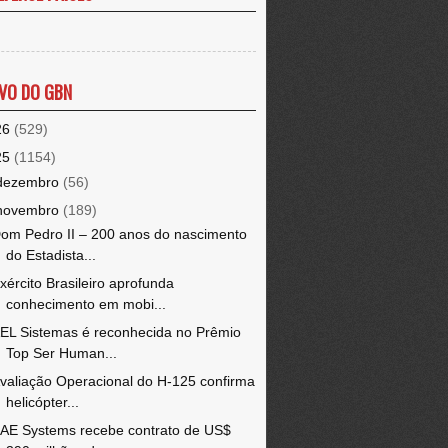
VO DO GBN
26
(529)
25
(1154)
dezembro
(56)
novembro
(189)
om Pedro II – 200 anos do nascimento
do Estadista...
xército Brasileiro aprofunda
conhecimento em mobi...
EL Sistemas é reconhecida no Prêmio
Top Ser Human...
valiação Operacional do H-125 confirma
helicópter...
AE Systems recebe contrato de US$