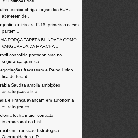
390 milhões dos...
alha técnica obriga forças dos EUA a
abaterem de ...
rgentina inicia era F-16: primeiros caças
partem ...
MA FORÇA TAREFA BLINDADA COMO
VANGUARDA DA MARCHA...
rasil consolida protagonismo na
segurança química...
egociações fracassam e Reino Unido
fica de fora d...
rábia Saudita amplia ambições
estratégicas e lide...
ndia e França avançam em autonomia
estratégica co...
olônia fecha maior contrato
internacional da hist...
rasil em Transição Estratégica:
Oportunidades e R...