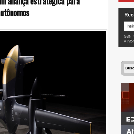
m aliança estratégica para
autônomos
Rec
GBN 
A inf