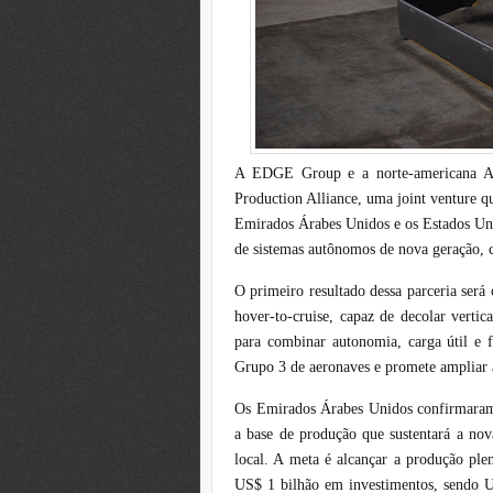
A EDGE Group e a norte-americana An
Production Alliance, uma joint venture 
Emirados Árabes Unidos e os Estados Uni
de sistemas autônomos de nova geração, c
O primeiro resultado dessa parceria se
hover-to-cruise, capaz de decolar vertic
para combinar autonomia, carga útil e f
Grupo 3 de aeronaves e promete ampliar 
Os Emirados Árabes Unidos confirmaram 
a base de produção que sustentará a nova
local. A meta é alcançar a produção pl
US$ 1 bilhão em investimentos, sendo 