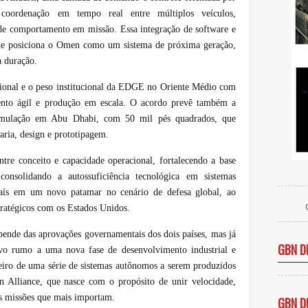
a coordenação em tempo real entre múltiplos veículos,
de comportamento em missão. Essa integração de software e
que posiciona o Omen como um sistema de próxima geração,
a duração.
gional e o peso institucional da EDGE no Oriente Médio com
ento ágil e produção em escala. O acordo prevê também a
simulação em Abu Dhabi, com 50 mil pés quadrados, que
ria, design e prototipagem.
entre conceito e capacidade operacional, fortalecendo a base
consolidando a autossuficiência tecnológica em sistemas
país em um novo patamar no cenário de defesa global, ao
ratégicos com os Estados Unidos.
pende das aprovações governamentais dos dois países, mas já
GBN D
vo rumo a uma nova fase de desenvolvimento industrial e
iro de uma série de sistemas autônomos a serem produzidos
Alliance, que nasce com o propósito de unir velocidade,
as missões que mais importam.
GBN D