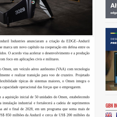
duril Industries anunciaram a criação da EDGE–Anduril
que marca um novo capítulo na cooperação em defesa entre os
dos. O acordo visa acelerar o desenvolvimento e a produção
om foco em aplicações civis e militares.
rá o Omen, um veículo aéreo autônomo (VAA) com tecnologia
almente e realizar transição para voo de cruzeiro. Projetado
lexibilidade típicas de sistemas maiores, o Omen integra o
a capacidade operacional das forças que o empregarem.
a aquisição inicial de 50 unidades do Omen, estabelecendo
 instalação industrial e fortalecerá a cadeia de suprimentos
GBN I
ena até o final de 2028, em um programa que soma mais de
US$ 850 milhões da Anduril e cerca de US$ 200 milhões da