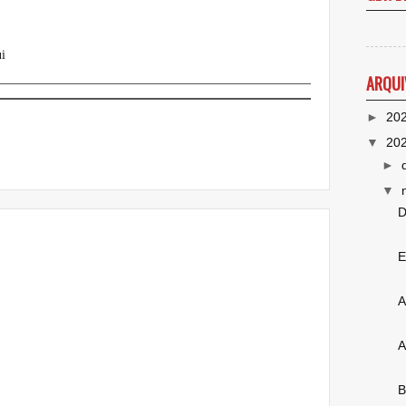
i
ARQUI
►
20
▼
20
►
▼
D
E
A
A
B