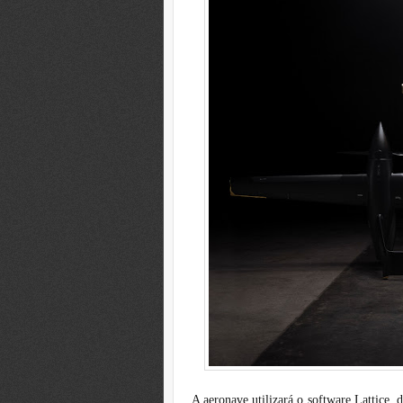
A aeronave utilizará o software Lattice,