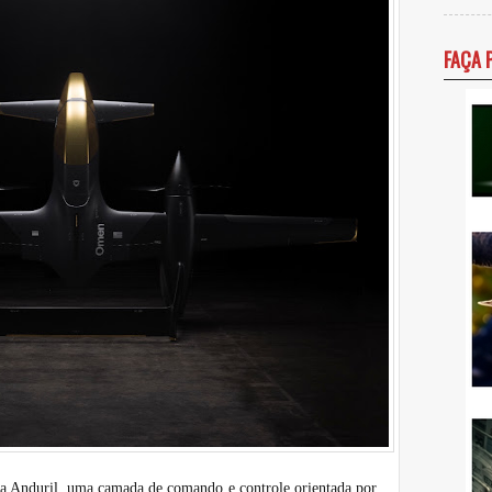
FAÇA 
 da Anduril, uma camada de comando e controle orientada por