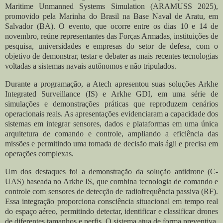
Maritime Unmanned Systems Simulation (ARAMUSS 2025),
promovido pela Marinha do Brasil na Base Naval de Aratu, em
Salvador (BA). O evento, que ocorre entre os dias 10 e 14 de
novembro, reúne representantes das Forças Armadas, instituições de
pesquisa, universidades e empresas do setor de defesa, com o
objetivo de demonstrar, testar e debater as mais recentes tecnologias
voltadas a sistemas navais autônomos e não tripulados.
Durante a programação, a Atech apresentou suas soluções Arkhe
Integrated Surveillance (IS) e Arkhe GDI, em uma série de
simulações e demonstrações práticas que reproduzem cenários
operacionais reais. As apresentações evidenciaram a capacidade dos
sistemas em integrar sensores, dados e plataformas em uma única
arquitetura de comando e controle, ampliando a eficiência das
missões e permitindo uma tomada de decisão mais ágil e precisa em
operações complexas.
Um dos destaques foi a demonstração da solução antidrone (C-
UAS) baseada no Arkhe IS, que combina tecnologia de comando e
controle com sensores de detecção de radiofrequência passiva (RF).
Essa integração proporciona consciência situacional em tempo real
do espaço aéreo, permitindo detectar, identificar e classificar drones
de diferentes tamanhos e perfis. O sistema atua de forma preventiva,